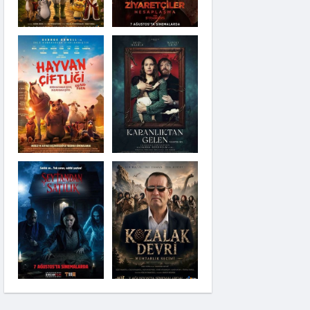
Karanlıktan Gelen
Şeytandan Satılık
Kozalak Devri
Moana