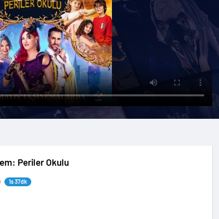
nem: Periler Okulu
1s 37dk