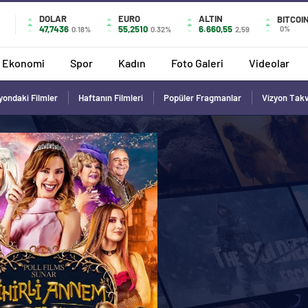
DOLAR
EURO
ALTIN
BITCOI
47,7436
55,2510
6.660,55
0%
0.18%
0.32%
2,59
Ekonomi
Spor
Kadın
Foto Galeri
Videolar
yondaki Filmler
Haftanın Filmleri
Popüler Fragmanlar
Vizyon Tak