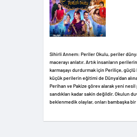
Sihirli Annem: Periler Okulu, periler dün
macerayı anlatır. Artık insanların perile
karmaşayı durdurmak için Periliçe, güçlü b
küçük perilerin eğitimi de Dünya’dan alı
Perihan ve Pakize görev alarak yeni nesil
sandıkları kadar sakin değildir. Okulun duva
beklenmedik olaylar, onları bambaşka bir