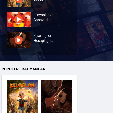
Minyonlar ve
Canavarlar
Ziyaretçiler:
Hesaplaşma
Nasreddin Hoca:
Zaman Yolcusu 4
POPÜLER FRAGMANLAR
Oyuncak Hikayesi 5
Hayvan Çiftliği