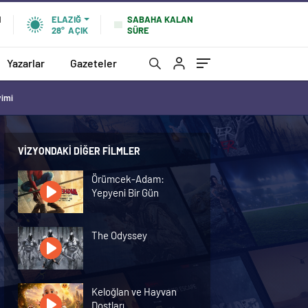
SABAHA KALAN
N
ELAZIĞ
SÜRE
28°
AÇIK
Yazarlar
Gazeteler
vimi
VIZYONDAKI DIĞER FILMLER
Örümcek-Adam:
Yepyeni Bir Gün
The Odyssey
Keloğlan ve Hayvan
Dostları