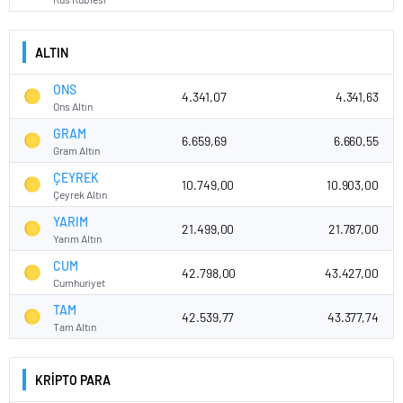
ALTIN
ONS
4.341,07
4.341,63
Ons Altın
GRAM
6.659,69
6.660,55
Gram Altın
ÇEYREK
10.749,00
10.903,00
Çeyrek Altın
YARIM
21.499,00
21.787,00
Yarım Altın
CUM
42.798,00
43.427,00
Cumhuriyet
TAM
42.539,77
43.377,74
Tam Altın
KRİPTO PARA