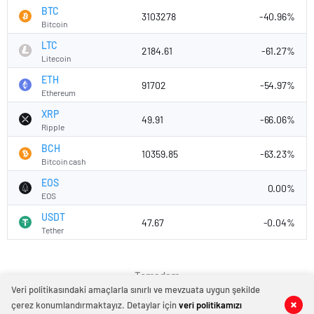
BTC
3103278
-40.96%
Bitcoin
LTC
2184.61
-61.27%
Litecoin
ETH
91702
-54.97%
Ethereum
XRP
49.91
-66.06%
Ripple
BCH
10359.85
-63.23%
Bitcoin cash
EOS
0.00%
EOS
USDT
47.67
-0.04%
Tether
Temadam
Veri politikasındaki amaçlarla sınırlı ve mevzuata uygun şekilde
çerez konumlandırmaktayız. Detaylar için
veri politikamızı