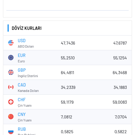
DÖVİZ KURLARI
USD
47,7436
47,6787
ABD Doları
EUR
55,2510
55,1254
Euro
GBP
64,4811
64,3468
İngiliz Sterlini
CAD
34,2339
34,1883
Kanada Doları
CHF
59,1179
59,0083
Çin Yuanı
CNY
7,0812
7,0704
Çin Yuanı
RUB
0,5825
0,5822
Rus Rublesi