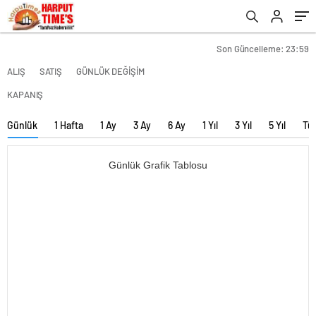
Son Güncelleme: 23:59
ALIŞ
SATIŞ
GÜNLÜK DEĞİŞİM
KAPANIŞ
Günlük
1 Hafta
1 Ay
3 Ay
6 Ay
1 Yıl
3 Yıl
5 Yıl
Tü
Günlük Grafik Tablosu