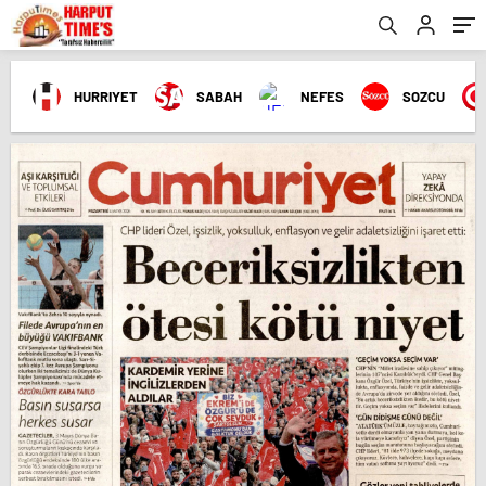
HURRIYET
SABAH
NEFES
SOZCU