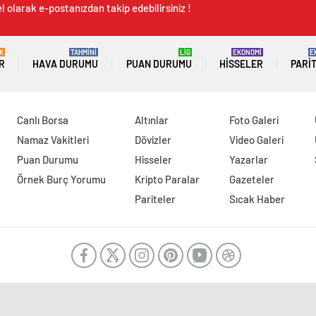
 olarak e-postanızdan takip edebilirsiniz !
K
TAHMİNİ
LİG
EKONOMİ
E
R
HAVA DURUMU
PUAN DURUMU
HISSELER
PARI
Canlı Borsa
Altınlar
Foto Galeri
Namaz Vakitleri
Dövizler
Video Galeri
Puan Durumu
Hisseler
Yazarlar
Örnek Burç Yorumu
Kripto Paralar
Gazeteler
Pariteler
Sıcak Haber