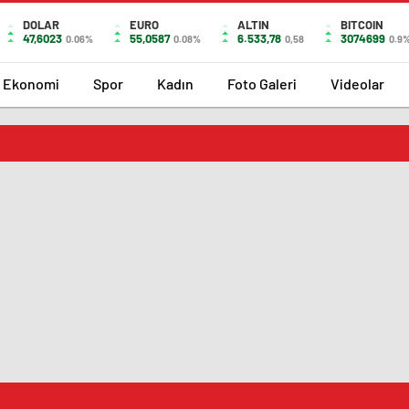
DOLAR
EURO
ALTIN
BITCOIN
47,6023
55,0587
6.533,78
3074699
0.06%
0.08%
0,58
0.9
Ekonomi
Spor
Kadın
Foto Galeri
Videolar