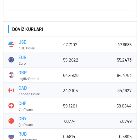
DÖVİZ KURLARI
USD
47,7102
47,6985
ABD Doları
EUR
55,2622
55,2473
Euro
GBP
64,4926
64,4763
İngiliz Sterlini
CAD
34,2105
34,1927
Kanada Doları
CHF
59,1201
59,0844
Çin Yuanı
CNY
7,0774
7,0749
Çin Yuanı
RUB
0,5814
0,5805
Rus Rublesi