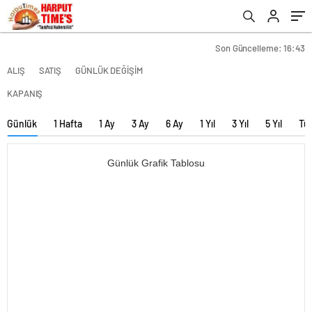
Son Güncelleme: 16:43
ALIŞ
SATIŞ
GÜNLÜK DEĞİŞİM
KAPANIŞ
Günlük
1 Hafta
1 Ay
3 Ay
6 Ay
1 Yıl
3 Yıl
5 Yıl
Tü
Günlük Grafik Tablosu