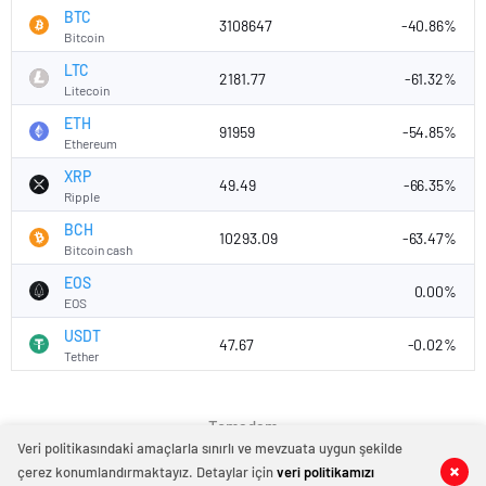
BTC
3108647
-40.86%
Bitcoin
LTC
2181.77
-61.32%
Litecoin
ETH
91959
-54.85%
Ethereum
XRP
49.49
-66.35%
Ripple
BCH
10293.09
-63.47%
Bitcoin cash
EOS
0.00%
EOS
USDT
47.67
-0.02%
Tether
Temadam
Veri politikasındaki amaçlarla sınırlı ve mevzuata uygun şekilde
çerez konumlandırmaktayız. Detaylar için
veri politikamızı