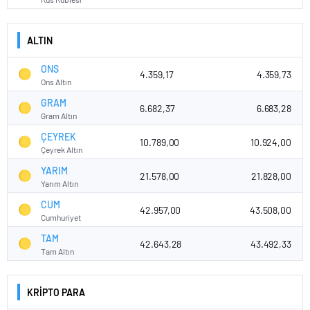
ALTIN
ONS
4.359,17
4.359,73
Ons Altın
GRAM
6.682,37
6.683,28
Gram Altın
ÇEYREK
10.789,00
10.924,00
Çeyrek Altın
YARIM
21.578,00
21.828,00
Yarım Altın
CUM
42.957,00
43.508,00
Cumhuriyet
TAM
42.643,28
43.492,33
Tam Altın
KRİPTO PARA