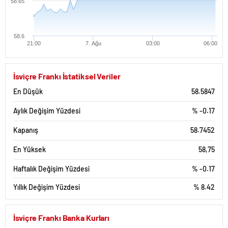
58.65
58.6
21:00
7. Ağu
03:00
06:00
İsviçre Frankı İstatiksel Veriler
En Düşük
58.5847
Aylık Değişim Yüzdesi
% -0.17
Kapanış
58.7452
En Yüksek
58,75
Haftalık Değişim Yüzdesi
% -0.17
Yıllık Değişim Yüzdesi
% 8.42
İsviçre Frankı Banka Kurları