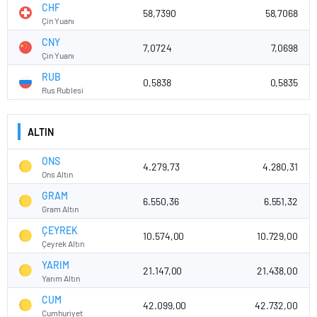
CHF
58,7390
58,7068
Çin Yuanı
CNY
7,0724
7,0698
Çin Yuanı
RUB
0,5838
0,5835
Rus Rublesi
ALTIN
ONS
4.279,73
4.280,31
Ons Altın
GRAM
6.550,36
6.551,32
Gram Altın
ÇEYREK
10.574,00
10.729,00
Çeyrek Altın
YARIM
21.147,00
21.438,00
Yarım Altın
CUM
42.099,00
42.732,00
Cumhuriyet