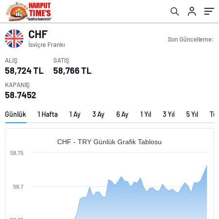
CHF
Son Güncelleme:
İsviçre Frankı
ALIŞ
SATIŞ
58,724 TL
58,766 TL
KAPANIŞ
58.7452
Günlük
1 Hafta
1 Ay
3 Ay
6 Ay
1 Yıl
3 Yıl
5 Yıl
Tü
CHF - TRY Günlük Grafik Tablosu
58.75
58.7