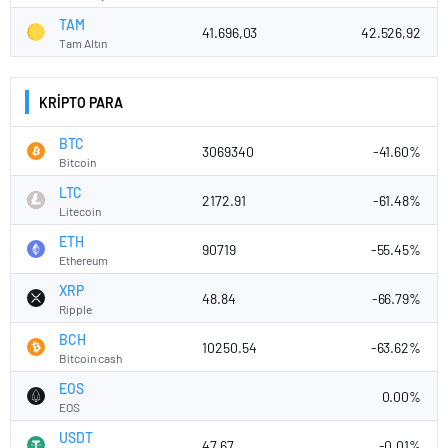
TAM
41.696,03
42.526,92
Tam Altın
KRİPTO PARA
BTC
3069340
-41.60%
Bitcoin
LTC
2172.91
-61.48%
Litecoin
ETH
90719
-55.45%
Ethereum
XRP
48.84
-66.79%
Ripple
BCH
10250.54
-63.62%
Bitcoin cash
EOS
0.00%
EOS
USDT
47.67
-0.01%