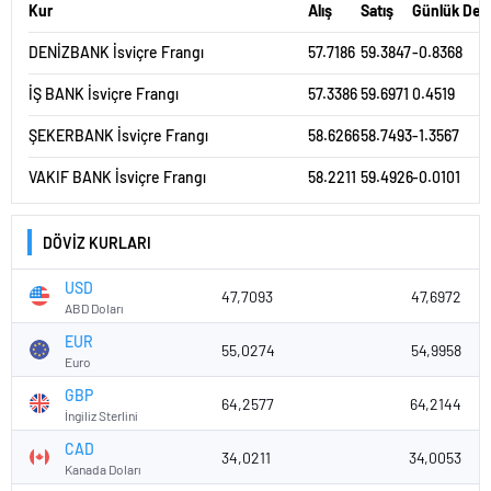
Kur
Alış
Satış
Günlük Değ
DENİZBANK İsviçre Frangı
57.7186
59.3847
-0.8368
İŞ BANK İsviçre Frangı
57.3386
59.6971
0.4519
ŞEKERBANK İsviçre Frangı
58.6266
58.7493
-1.3567
VAKIF BANK İsviçre Frangı
58.2211
59.4926
-0.0101
DÖVİZ KURLARI
USD
47,7093
47,6972
ABD Doları
EUR
55,0274
54,9958
Euro
GBP
64,2577
64,2144
İngiliz Sterlini
CAD
34,0211
34,0053
Kanada Doları