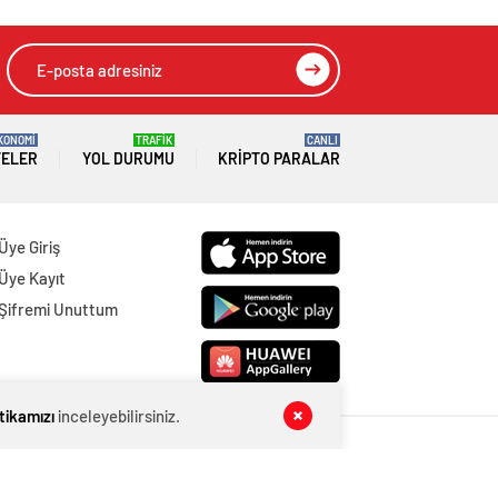
KONOMİ
TRAFİK
CANLI
TELER
YOL DURUMU
KRIPTO PARALAR
Üye Giriş
Üye Kayıt
Şifremi Unuttum
itikamızı
inceleyebilirsiniz.