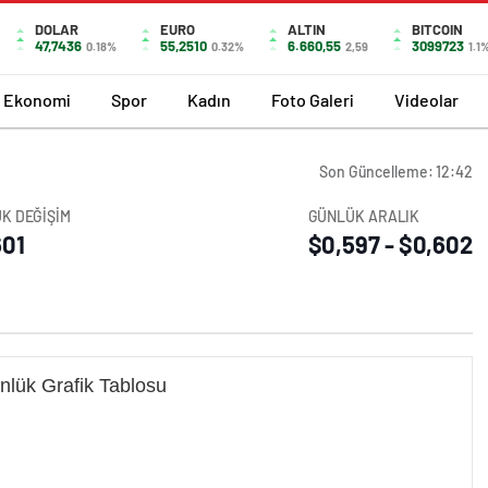
DOLAR
EURO
ALTIN
BITCOIN
47,7436
55,2510
6.660,55
3099723
0.18%
0.32%
2,59
1.1
Ekonomi
Spor
Kadın
Foto Galeri
Videolar
Son Güncelleme: 12:42
K DEĞİŞİM
GÜNLÜK ARALIK
601
$0,597 - $0,602
nlük Grafik Tablosu