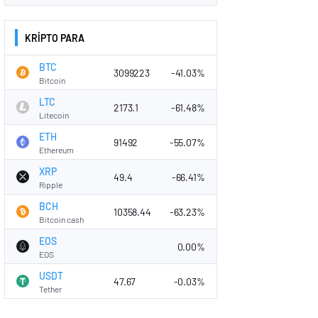
KRİPTO PARA
BTC
3099223
-41.03%
Bitcoin
LTC
2173.1
-61.48%
Litecoin
ETH
91492
-55.07%
Ethereum
XRP
49.4
-66.41%
Ripple
BCH
10358.44
-63.23%
Bitcoin cash
EOS
0.00%
EOS
USDT
47.67
-0.03%
Tether