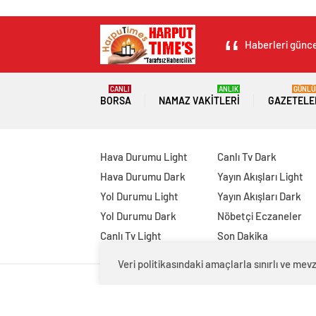
Haberleri güncel
CANLI
ANLIK
GÜNLÜ
BORSA
NAMAZ VAKITLERI
GAZETELE
Hava Durumu Light
Canlı Tv Dark
Hava Durumu Dark
Yayın Akışları Light
Yol Durumu Light
Yayın Akışları Dark
Yol Durumu Dark
Nöbetçi Eczaneler
Canlı Tv Light
Son Dakika
Veri politikasındaki amaçlarla sınırlı ve m