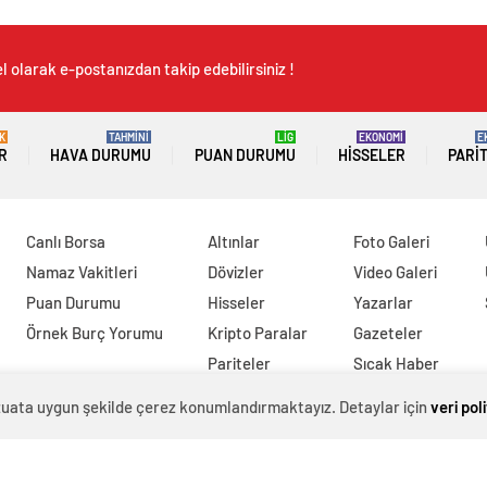
 olarak e-postanızdan takip edebilirsiniz !
K
TAHMİNİ
LİG
EKONOMİ
E
R
HAVA DURUMU
PUAN DURUMU
HISSELER
PARI
Canlı Borsa
Altınlar
Foto Galeri
Namaz Vakitleri
Dövizler
Video Galeri
Puan Durumu
Hisseler
Yazarlar
Örnek Burç Yorumu
Kripto Paralar
Gazeteler
Pariteler
Sıcak Haber
evzuata uygun şekilde çerez konumlandırmaktayız. Detaylar için
veri pol