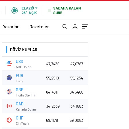
SABAHA KALAN
ELAZIĞ
SÜRE
%
28°
AÇIK
Yazarlar
Gazeteler
DÖVİZ KURLARI
USD
47,7436
47,6787
ABD Doları
EUR
55,2510
55,1254
Euro
GBP
64,4811
64,3468
İngiliz Sterlini
CAD
34,2339
34,1883
Kanada Doları
CHF
59,1179
59,0083
Çin Yuanı