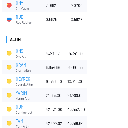
CNY
7,0812
7,0704
Çin Yuanı
RUB
0,5825
0,5822
Rus Rublesi
ALTIN
ONS
4.341,07
4.341,63
Ons Altın
GRAM
6.659,69
6.660,55
Gram Altın
ÇEYREK
10.758,00
10.910,00
Çeyrek Altın
YARIM
21.515,00
21.799,00
Yarım Altın
CUM
42.831,00
43.452,00
Cumhuriyet
TAM
42.577,92
43.416,64
Tam Altın