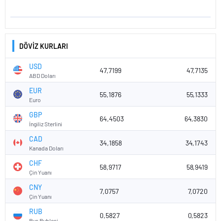
DÖVİZ KURLARI
USD
47,7199
47,7135
ABD Doları
EUR
55,1876
55,1333
Euro
GBP
64,4503
64,3830
İngiliz Sterlini
CAD
34,1858
34,1743
Kanada Doları
CHF
58,9717
58,9419
Çin Yuanı
CNY
7,0757
7,0720
Çin Yuanı
RUB
0,5827
0,5823
Rus Rublesi