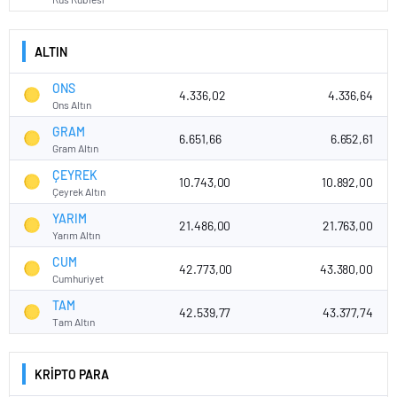
ALTIN
ONS
4.336,02
4.336,64
Ons Altın
GRAM
6.651,66
6.652,61
Gram Altın
ÇEYREK
10.743,00
10.892,00
Çeyrek Altın
YARIM
21.486,00
21.763,00
Yarım Altın
CUM
42.773,00
43.380,00
Cumhuriyet
TAM
42.539,77
43.377,74
Tam Altın
KRİPTO PARA