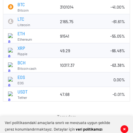
BTC
3101014
-41.00%
Bitcoin
LTC
2165.75
-61.61%
Litecoin
ETH
91541
-55.05%
Ethereum
XRP
49.29
-66.48%
Ripple
BCH
10317.37
-63.38%
Bitcoin cash
EOS
0.00%
EOS
USDT
47.68
-0.01%
Tether
Temadam
Veri politikasındaki amaçlarla sınırlı ve mevzuata uygun şekilde
çerez konumlandırmaktayız. Detaylar için
veri politikamızı