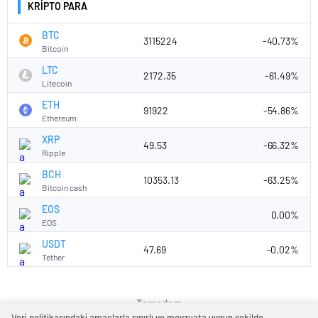
KRİPTO PARA
BTC
3115224
-40.73%
Bitcoin
LTC
2172.35
-61.49%
Litecoin
ETH
91922
-54.86%
Ethereum
XRP
49.53
-66.32%
Ripple
BCH
10353.13
-63.25%
Bitcoin cash
EOS
0.00%
EOS
USDT
47.69
-0.02%
Tether
Temadam
Veri politikasındaki amaçlarla sınırlı ve mevzuata uygun şekilde