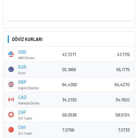
DÖVİZ KURLARI
USD
47,7271
47,7115
ABD Doları
EUR
55,1869
55,1775
Euro
GBP
64,4392
64,4270
İngiliz Sterlini
CAD
34,2130
34,1920
Kanada Doları
CHF
59,0536
59,0124
Çin Yuanı
CNY
7,0766
7,0733
Çin Yuanı