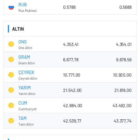
RUB
0,5786
0,5688
Rus Rublesi
ALTIN
ONS
4.353,41
4.354,01
Ons Altın
GRAM
6.677,78
6.678,56
Gram Altın
ÇEYREK
10.771,00
10.920,00
Çeyrek Altın
YARIM
21.542,00
21.819,00
Yarım Altın
CUM
42.884,00
43.492,00
Cumhuriyet
TAM
42.539,77
43.377,74
Tam Altın