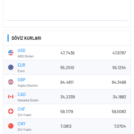
DÖVİZ KURLARI
USD
47,7436
47,6787
ABD Doları
EUR
55,2510
55,1254
Euro
GBP
64,4811
64,3468
İngiliz Sterlini
CAD
34,2339
34,1883
Kanada Doları
CHF
59,1179
59,0083
Çin Yuanı
CNY
7,0812
7,0704
Çin Yuanı