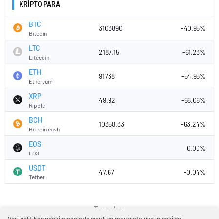
KRİPTO PARA
BTC
3103890
-40.95%
Bitcoin
LTC
2187.15
-61.23%
Litecoin
ETH
91738
-54.95%
Ethereum
XRP
49.92
-66.06%
Ripple
BCH
10358.33
-63.24%
Bitcoin cash
EOS
0.00%
EOS
USDT
47.67
-0.04%
Tether
Temadam
Veri politikasındaki amaçlarla sınırlı ve mevzuata uygun şekilde