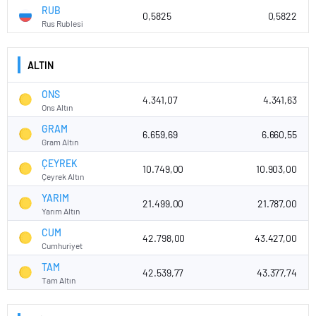
RUB
0,5825
0,5822
Rus Rublesi
ALTIN
ONS
4.341,07
4.341,63
Ons Altın
GRAM
6.659,69
6.660,55
Gram Altın
ÇEYREK
10.749,00
10.903,00
Çeyrek Altın
YARIM
21.499,00
21.787,00
Yarım Altın
CUM
42.798,00
43.427,00
Cumhuriyet
TAM
42.539,77
43.377,74
Tam Altın