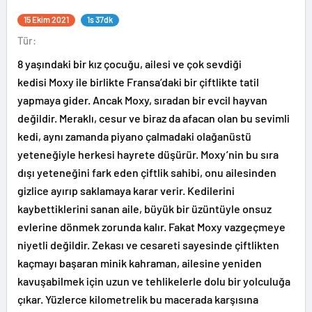
15 Ekim 2021
1s 37dk
Tür:
8 yaşındaki bir kız çocuğu, ailesi ve çok sevdiği
kedisi Moxy ile birlikte Fransa’daki bir çiftlikte tatil
yapmaya gider. Ancak Moxy, sıradan bir evcil hayvan
değildir. Meraklı, cesur ve biraz da afacan olan bu sevimli
kedi, aynı zamanda piyano çalmadaki olağanüstü
yeteneğiyle herkesi hayrete düşürür. Moxy’nin bu sıra
dışı yeteneğini fark eden çiftlik sahibi, onu ailesinden
gizlice ayırıp saklamaya karar verir. Kedilerini
kaybettiklerini sanan aile, büyük bir üzüntüyle onsuz
evlerine dönmek zorunda kalır. Fakat Moxy vazgeçmeye
niyetli değildir. Zekası ve cesareti sayesinde çiftlikten
kaçmayı başaran minik kahraman, ailesine yeniden
kavuşabilmek için uzun ve tehlikelerle dolu bir yolculuğa
çıkar. Yüzlerce kilometrelik bu macerada karşısına