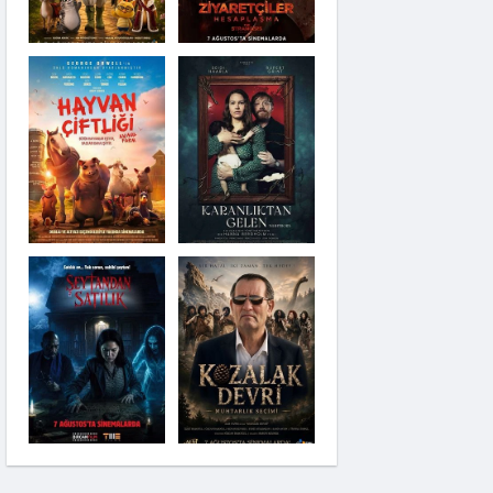
Karanlıktan Gelen
Şeytandan Satılık
Moana
Kozalak Devri