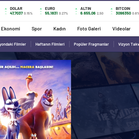
DOLAR
EURO
ALTIN
BITCOIN
47,7037
55,1831
6.655,06
3096350
0.15%
0.27%
2,50
0.8
Ekonomi
Spor
Kadın
Foto Galeri
Videolar
yondaki Filmler
Haftanın Filmleri
Popüler Fragmanlar
Vizyon Tak