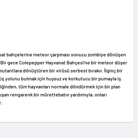
anat bahçelerine meteor çarpması sonucu zombiye dönüşen
. Bir gece Colepepper Hayvanat Bahçesi'ne bir meteor düşer
mutantlara dönüştüren bir virüsü serbest bırakır. İlginç bir
üş yolunu bulmak için huysuz ve korkutucu bir pumayla iş
ildiğinden, tüm hayvanları normale döndürmek için bir plan
uşan rengarenk bir mürettebatın yardımıyla, onları
r.