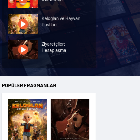
Keloğlan ve Hayvan
Dostları
Ziyaretçiler:
Hesaplaşma
Nasreddin Hoca:
Zaman Yolcusu 4
POPÜLER FRAGMANLAR
Oyuncak Hikayesi 5
Hayvan Çiftliği