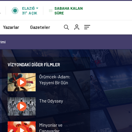
SABAHA KALAN
ELAZIĞ
SÜRE
%
31°
AÇIK
Yazarlar
Gazeteler
vimi
VIZYONDAKI DIĞER FILMLER
Örümcek-Adam:
Yepyeni Bir Gün
The Odyssey
Minyonlar ve
Canavarlar