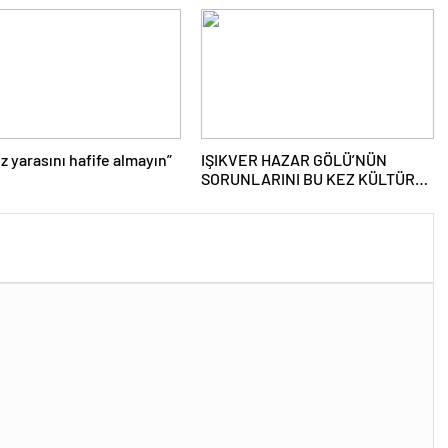
ız yarasını hafife almayın”
IŞIKVER HAZAR GÖLÜ’NÜN
SORUNLARINI BU KEZ KÜLTÜR
VE TURİZM BAKANLIĞI
GÜNDEMİNE TAŞIDI