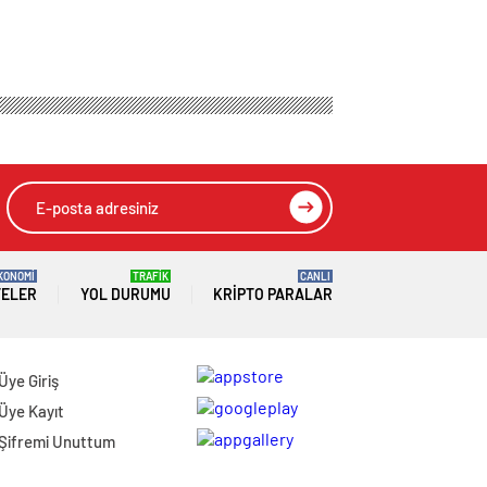
BURAK AYGÜNEŞ
KONOMİ
TRAFİK
CANLI
TELER
YOL DURUMU
KRIPTO PARALAR
Üye Giriş
Üye Kayıt
Şifremi Unuttum