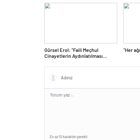
Gürsel Erol: “Faili Meçhul
“Her ağ
Cinayetlerin Aydınlatılması
Türkiye İçin Tarihi Bir
Sorumluluktur”
En az 10 karakter gerekli