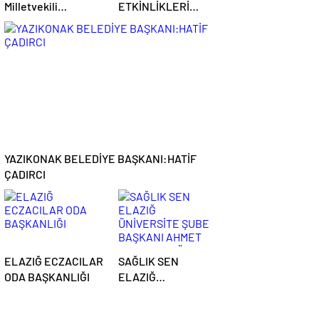
Milletvekili
ETKİNLİKLERİ
IŞIKVER:
BAŞLADI
“Cumhuriyetin 101.
Yılı Kutlu Olsun”
YAZIKONAK BELEDİYE BAŞKANI:HATİF
ÇADIRCI
ELAZIĞ ECZACILAR
SAĞLIK SEN
ODA BAŞKANLIĞI
ELAZIĞ
ÜNİVERSİTE ŞUBE
BAŞKANI AHMET