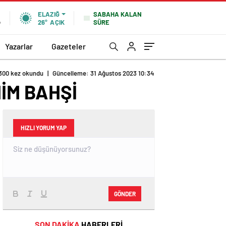
SABAHA KALAN
ELAZIĞ
SÜRE
%
26°
AÇIK
Yazarlar
Gazeteler
300 kez okundu
|
Güncelleme: 31 Ağustos 2023 10:34
HİM BAHŞİ
HIZLI YORUM YAP
GÖNDER
SON DAKİKA
HABERLERİ