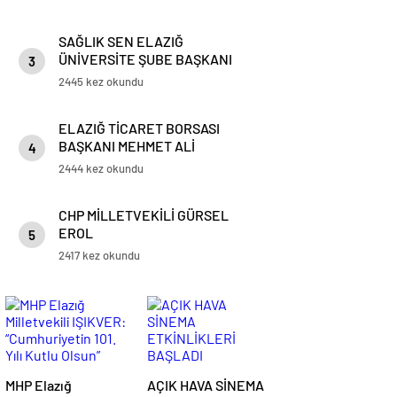
SAĞLIK SEN ELAZIĞ
ÜNİVERSİTE ŞUBE BAŞKANI
3
AHMET BURAK AYGÜNEŞ
2445 kez okundu
ELAZIĞ TİCARET BORSASI
BAŞKANI MEHMET ALİ
4
DUMANDAĞ
2444 kez okundu
CHP MİLLETVEKİLİ GÜRSEL
EROL
5
2417 kez okundu
MHP Elazığ
AÇIK HAVA SİNEMA