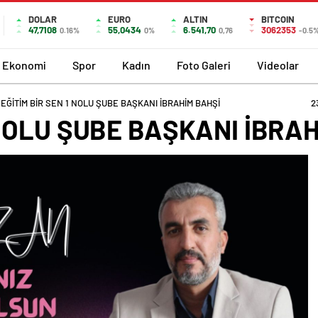
DOLAR
EURO
ALTIN
BITCOIN
47,7108
55,0434
6.541,70
3062353
0.16%
0%
0,76
-0.5
Ekonomi
Spor
Kadın
Foto Galeri
Videolar
EĞİTİM BİR SEN 1 NOLU ŞUBE BAŞKANI İBRAHİM BAHŞİ
2
 NOLU ŞUBE BAŞKANI İBRA