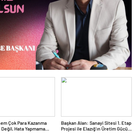
nem Çok Para Kazanma
Başkan Alan: Sanayi Sitesi 1. Etap
 Değil, Hata Yapmama
Projesi ile Elazığ’ın Üretim Gücü
dir”
Daha da Artacak”