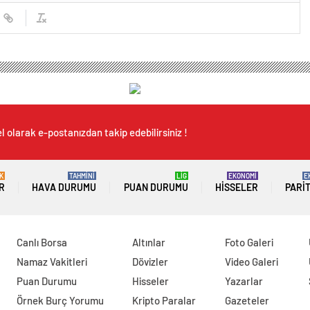
 olarak e-postanızdan takip edebilirsiniz !
K
TAHMİNİ
LİG
EKONOMİ
E
R
HAVA DURUMU
PUAN DURUMU
HISSELER
PARI
Canlı Borsa
Altınlar
Foto Galeri
Namaz Vakitleri
Dövizler
Video Galeri
Puan Durumu
Hisseler
Yazarlar
Örnek Burç Yorumu
Kripto Paralar
Gazeteler