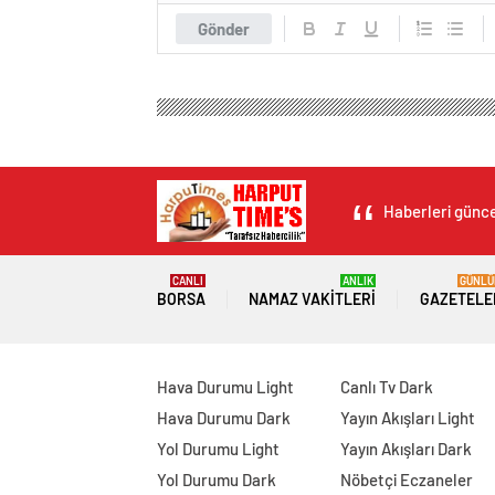
Gönder
Haberleri güncel
CANLI
ANLIK
GÜNLÜ
BORSA
NAMAZ VAKITLERI
GAZETELE
Hava Durumu Light
Canlı Tv Dark
Hava Durumu Dark
Yayın Akışları Light
Yol Durumu Light
Yayın Akışları Dark
Yol Durumu Dark
Nöbetçi Eczaneler