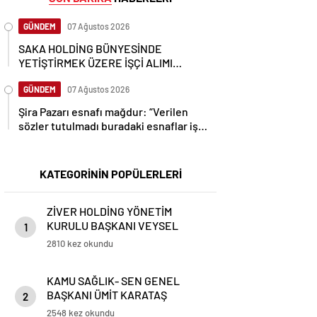
GÜNDEM
07 Ağustos 2026
SAKA HOLDİNG BÜNYESİNDE
YETİŞTİRMEK ÜZERE İŞÇİ ALIMI
YAPACAK
GÜNDEM
07 Ağustos 2026
Şira Pazarı esnafı mağdur: “Verilen
sözler tutulmadı buradaki esnaflar iş
yapamaz hale geldi.”
KATEGORİNİN POPÜLERLERİ
ZİVER HOLDİNG YÖNETİM
KURULU BAŞKANI VEYSEL
1
DEMİRCİ
2810 kez okundu
KAMU SAĞLIK- SEN GENEL
BAŞKANI ÜMİT KARATAŞ
2
2548 kez okundu