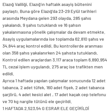
Elazığ Valiliği, Elazığ’ın haftalık asayiş bültenini
paylaştı. Buna göre Elazığ’da 23-29 Eylül tarihleri
arasında Meydana gelen 293 olayda, 285 şahıs
yakalandı, 9 şahıs tutuklandı ve 16 şahsın
yakalanmasına yönelik çalışmalar da devam etmekte.
Asayiş uygulamalarında ise toplamda 62.810 şahıs ve
34.844 araç kontrol edildi. Bu kontrollerde aranması
olan 358 şahıs yakalanırken 24 şahısta tutuklandı.
Kontrol edilen araçlardan 3.117 araca toplam 6.890.954
TL cezai işlem uygulandı. 275 araç ise trafikten men
edildi.
Ayrıca 1 haftada yapılan çalışmalar sonucunda 12 adet
tabanca, 2 adet tüfek, 160 adet fişek, 2 adet tabanca
şarjörü, 4 adet kesici alet , 17 adet kaçak cep telefonu
ve 70 kg nargile tütünü ele geçirildi.
1 HAFTADA 2.523,54 G ESRAR ELE GEÇİRİLDİ