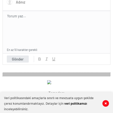
En az 10 karakter gerekli
Gönder
Temadam
Veri politikasındaki amaçlarla sınırlı ve mevzuata uygun şekilde
çerez konumlandırmaktayız. Detaylar için
veri politikamızı
0
0
inceleyebilirsiniz.