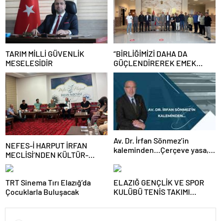
TARIM MİLLİ GÜVENLİK
“BİRLİĞİMİZİ DAHA DA
MESELESİDİR
GÜÇLENDİREREK EMEK
MÜCADELEMİZİ
SÜRDÜRECEĞİZ”
Av. Dr. İrfan Sönmez’in
NEFES-İ HARPUT İRFAN
kaleminden…Çerçeve yasa,
MECLİSİ’NDEN KÜLTÜR-
kim veya kimleri kapsıyor?
SANAT BULUŞMASI
TRT Sinema Tırı Elazığ’da
ELAZIĞ GENÇLİK VE SPOR
Çocuklarla Buluşacak
KULÜBÜ TENİS TAKIMI
GRUBUNU LİDER
TAMAMLAYARAK YARI FİNALE
YÜKSELDİ