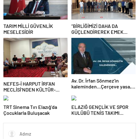
TARIM MİLLİ GÜVENLİK
“BİRLİĞİMİZİ DAHA DA
MESELESİDİR
GÜÇLENDİREREK EMEK
MÜCADELEMİZİ
SÜRDÜRECEĞİZ”
Av. Dr. İrfan Sönmez’in
NEFES-İ HARPUT İRFAN
kaleminden…Çerçeve yasa,
MECLİSİ’NDEN KÜLTÜR-
kim veya kimleri kapsıyor?
SANAT BULUŞMASI
TRT Sinema Tırı Elazığ’da
ELAZIĞ GENÇLİK VE SPOR
Çocuklarla Buluşacak
KULÜBÜ TENİS TAKIMI
GRUBUNU LİDER
TAMAMLAYARAK YARI FİNALE
YÜKSELDİ