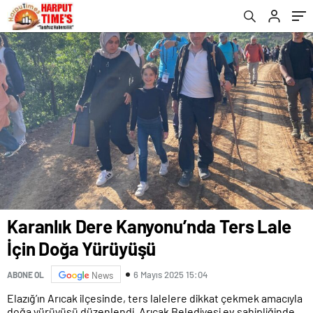
Karanlık Dere Kanyonu’nda Ters Lale
İçin Doğa Yürüyüşü
6 Mayıs 2025 15:04
ABONE OL
News
Elazığ’ın Arıcak ilçesinde, ters lalelere dikkat çekmek amacıyla
doğa yürüyüşü düzenlendi. Arıcak Belediyesi ev sahipliğinde,