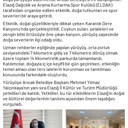
Elazığ Dağcılık ve Arama Kurtarma Spor Kulübü (ELDAK)
tarafından organize edilen etkinlik, doğa tutkunları ve spor
severleri bir araya getirdi.
Etkinlik, doğal güzellikleriyle dikkat çeken Karanlık Dere
Kanyonu’nda gerçekleştirildi. Coşkun suları, şelaleleri ve
zengin bitki örtüsüyle öne çıkan kanyon, yürüyüş sayesinde
doğa severlerin ilgi odağı oldu.
Uzman rehberler eşliğinde yapılan yürüyüş, orta zorluk
seviyesindeki 7 kilometre gidiş ve 7 kilometre dönüş olmak
üzere toplam 14 kilometrelik parkurda tamamlandı.
Katılımcılar, doğayla iç içe keyifli bir gün geçirirken, etkinliğin
temel amacı olan ters lalelerin korunması ve tanıtılması
konusunda farkındalık oluşturdu.
Yürüyüşe Arıcak Belediye Başkanı Mehmet Yılmaz
Yalçınkaya’nın yanı sıra Elazığ İl Kültür ve Turizm Müdürlüğü
yetkilileri de katıldı. Yetkililer, bu tür etkinliklerin Elazığ’ın doğal
ve kültürel değerlerinin tanıtımı açısından önem taşıdığını
vurguladı.