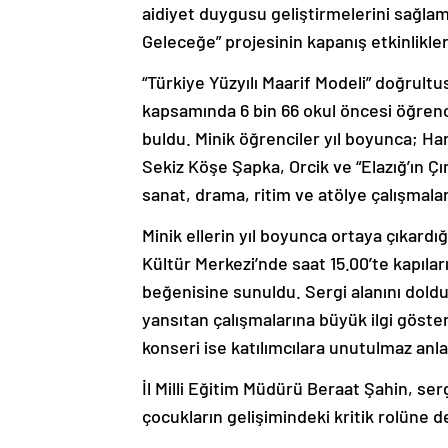
aidiyet duygusu geliştirmelerini sağla
Geleceğe” projesinin kapanış etkinlikler
“Türkiye Yüzyılı Maarif Modeli” doğrul
kapsamında 6 bin 66 okul öncesi öğrenci
buldu. Minik öğrenciler yıl boyunca; Ha
Sekiz Köşe Şapka, Orcik ve “Elazığ’ın Çın
sanat, drama, ritim ve atölye çalışmala
Minik ellerin yıl boyunca ortaya çıkardığ
Kültür Merkezi’nde saat 15.00’te kapıları
beğenisine sunuldu. Sergi alanını doldur
yansıtan çalışmalarına büyük ilgi göste
konseri ise katılımcılara unutulmaz anla
İl Milli Eğitim Müdürü Beraat Şahin, ser
çocukların gelişimindeki kritik rolüne d