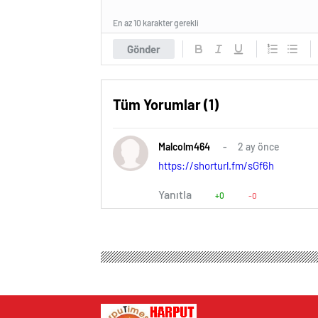
En az 10 karakter gerekli
Gönder
Tüm Yorumlar (1)
Malcolm464
2 ay önce
https://shorturl.fm/sGf6h
Yanıtla
+0
-0