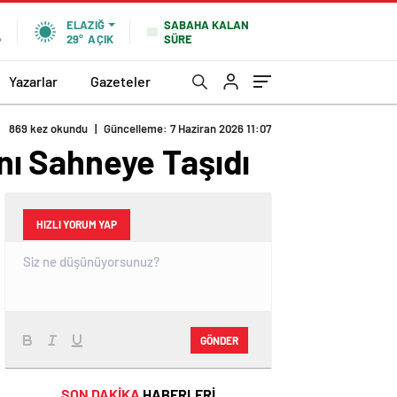
SABAHA KALAN
ELAZIĞ
SÜRE
%
29°
AÇIK
Yazarlar
Gazeteler
869 kez okundu
|
Güncelleme: 7 Haziran 2026 11:07
ını Sahneye Taşıdı
HIZLI YORUM YAP
GÖNDER
SON DAKİKA
HABERLERİ