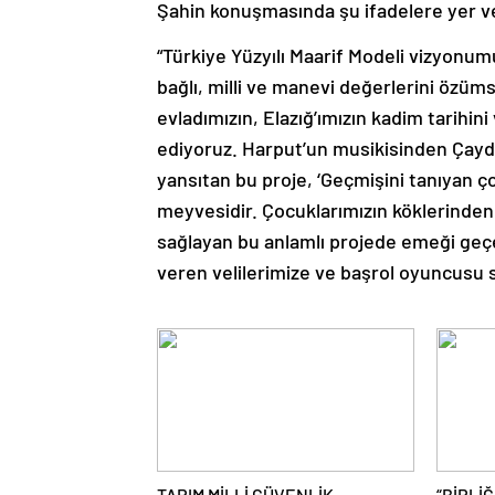
Şahin konuşmasında şu ifadelere yer v
“Türkiye Yüzyılı Maarif Modeli vizyonu
bağlı, milli ve manevi değerlerini özüm
evladımızın, Elazığ’ımızın kadim tarihini
ediyoruz. Harput’un musikisinden Çaydaç
yansıtan bu proje, ‘Geçmişini tanıyan ç
meyvesidir. Çocuklarımızın köklerinde
sağlayan bu anlamlı projede emeği geç
veren velilerimize ve başrol oyuncusu 
TARIM MİLLİ GÜVENLİK
“BİRLİĞ