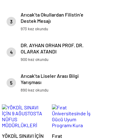
Arıcak’ta Okullardan Filistin’e
Destek Mesajı
3
973 kez okundu
DR. AYHAN ORHAN PROF. DR.
OLARAK ATANDI
4
900 kez okundu
Arıcak’ta Liseler Arası Bilgi
Yarışması
5
890 kez okundu
YÖKDİL SINAVI İÇİN
Fırat