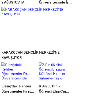
9 AĞUSTOS’TA
Üniversitesinde İş
NÜFUS
Gücü Uyum
MÜDÜRLÜKLERİ
Programı Kura
AÇIK OLACAK
Çekilişi
Gerçekleştirildi
KARAKOÇAN GENÇLİK MERKEZİ’NE
KAVUŞUYOR
Elazığ’daki Rehber
6 Bin 66 Minik
Öğretmenler Fırat
Öğrenci Elazığ’ın
Üniversitesinde
Kültürel Mirasını
Ağırlandı
Sahneye Taşıdı