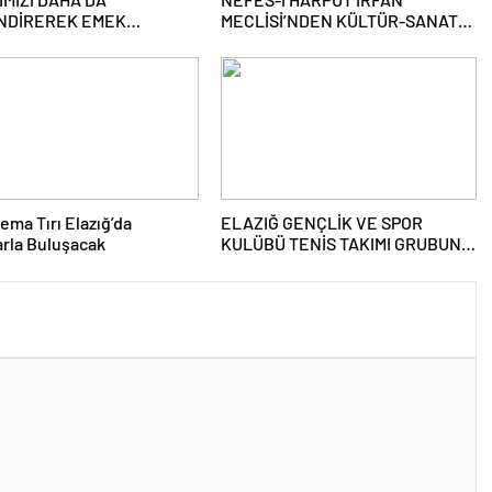
NDİREREK EMEK
MECLİSİ’NDEN KÜLTÜR-SANAT
LEMİZİ SÜRDÜRECEĞİZ”
BULUŞMASI
ema Tırı Elazığ’da
ELAZIĞ GENÇLİK VE SPOR
rla Buluşacak
KULÜBÜ TENİS TAKIMI GRUBUNU
LİDER TAMAMLAYARAK YARI
FİNALE YÜKSELDİ