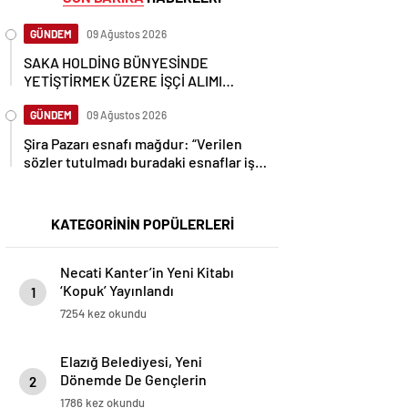
GÜNDEM
09 Ağustos 2026
SAKA HOLDİNG BÜNYESİNDE
YETİŞTİRMEK ÜZERE İŞÇİ ALIMI
YAPACAK
GÜNDEM
09 Ağustos 2026
Şira Pazarı esnafı mağdur: “Verilen
sözler tutulmadı buradaki esnaflar iş
yapamaz hale geldi.”
KATEGORİNİN POPÜLERLERİ
Necati Kanter’in Yeni Kitabı
‘Kopuk’ Yayınlandı
1
7254 kez okundu
Elazığ Belediyesi, Yeni
Dönemde De Gençlerin
2
Eğitimine Destek Sağlayacak
1786 kez okundu