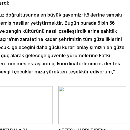
erdi:
muz doğrultusunda en büyük gayemiz; köklerine sımsıkı
semiş nesiller yetiştirmektir. Bugün burada 6 bin 66
 ve zengin kültürünü nasıl içselleştirdiklerine şahitlik
ıra’nın zarafetine kadar şehrimizin tüm güzelliklerini
ocuk, geleceğini daha güçlü kurar’ anlayışımızın en güzel
n güç alarak geleceğe güvenle yürümelerine katkı
en tüm meslektaşlarıma, koordinatörlerimize, destek
sevgili çocuklarımıza yürekten teşekkür ediyorum.”
İMİZİ DAHA DA
NEFES-İ HARPUT İRFAN