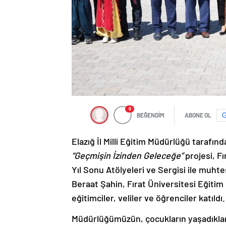
0
BEĞENDİM
ABONE OL
Elazığ İl Milli Eğitim Müdürlüğü tarafın
“Geçmişin İzinden Geleceğe”
projesi, F
Yıl Sonu Atölyeleri ve Sergisi ile muhte
Beraat Şahin, Fırat Üniversitesi Eğitim
eğitimciler, veliler ve öğrenciler katıldı.
Müdürlüğümüzün, çocukların yaşadıkları 