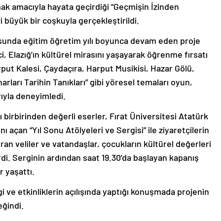
mak amacıyla hayata geçirdiği “Geçmişin İzinden
i büyük bir coşkuyla gerçekleştirildi.
tusunda eğitim öğretim yılı boyunca devam eden proje
, Elazığ’ın kültürel mirasını yaşayarak öğrenme fırsatı
rput Kalesi, Çaydaçıra, Harput Musikisi, Hazar Gölü,
arları Tarihin Tanıkları” gibi yöresel temaları oyun,
rıyla deneyimledi.
ı birbirinden değerli eserler, Fırat Üniversitesi Atatürk
nı açan “Yıl Sonu Atölyeleri ve Sergisi” ile ziyaretçilerin
an veliler ve vatandaşlar, çocukların kültürel değerleri
rdi. Serginin ardından saat 19.30’da başlayan kapanış
r yaşattı.
gi ve etkinliklerin açılışında yaptığı konuşmada projenin
eğindi.