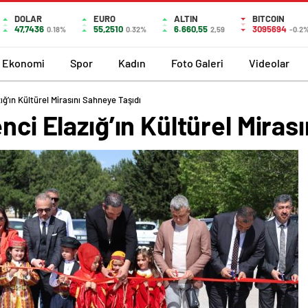
DOLAR
EURO
ALTIN
BITCOIN
47,7436
55,2510
6.660,55
3095694
0.18%
0.32%
2,59
-0.2
Ekonomi
Spor
Kadın
Foto Galeri
Videolar
ığ’ın Kültürel Mirasını Sahneye Taşıdı
nci Elazığ’ın Kültürel Miras