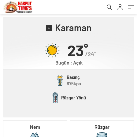
Karaman
23˚
/24˚
Bugün : Açık
Basınç
675kpa
Rüzgar Yönü
Nem
Rüzgar