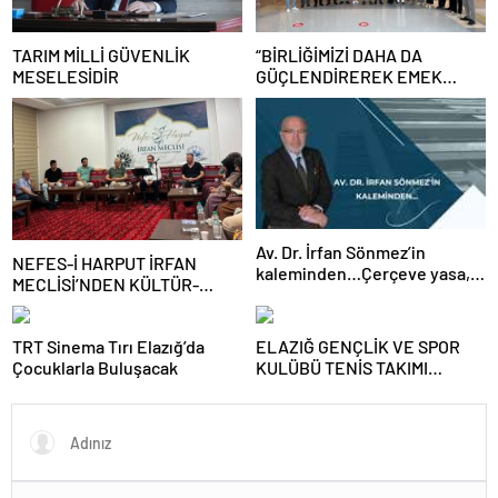
TARIM MİLLİ GÜVENLİK
“BİRLİĞİMİZİ DAHA DA
MESELESİDİR
GÜÇLENDİREREK EMEK
MÜCADELEMİZİ
SÜRDÜRECEĞİZ”
Av. Dr. İrfan Sönmez’in
NEFES-İ HARPUT İRFAN
kaleminden…Çerçeve yasa,
MECLİSİ’NDEN KÜLTÜR-
kim veya kimleri kapsıyor?
SANAT BULUŞMASI
TRT Sinema Tırı Elazığ’da
ELAZIĞ GENÇLİK VE SPOR
Çocuklarla Buluşacak
KULÜBÜ TENİS TAKIMI
GRUBUNU LİDER
TAMAMLAYARAK YARI FİNALE
YÜKSELDİ