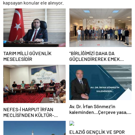
kapsayan konular ele alınıyor.
TARIM MİLLİ GÜVENLİK
“BİRLİĞİMİZİ DAHA DA
MESELESİDİR
GÜÇLENDİREREK EMEK
MÜCADELEMİZİ
SÜRDÜRECEĞİZ”
Av. Dr. İrfan Sönmez’in
NEFES-İ HARPUT İRFAN
kaleminden…Çerçeve yasa,
MECLİSİ’NDEN KÜLTÜR-
kim veya kimleri kapsıyor?
SANAT BULUŞMASI
ELAZIĞ GENÇLİK VE SPOR