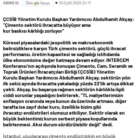
10 Eylül 2025 21:17
ABONE OL
News
ÇCSİB Yönetim Kurulu Başkan Yardımcısı Abdulhamit Akçay:
“Çimento sektörü ihracatta büyüyor ama
kur baskısı kârlılığı zorluyor”
Küresel piyasalardaki jeopolitik ve makroekonomik
belirsizliklere karşın Türk çimento
sektörü, güçlü ihracat
performansı, üretim kapasitesi ve sağladığı istihdamla
ülke
ekonomisine değer katmaya devam ediyor. INTERCEM
Konferansı’nın açılışında konuşan
Çimento, Cam, Seramik ve
Toprak Ürünleri İhracatçıları Birliği (ÇCSİB) Yönetim
Kurulu
Başkan Yardımcısı Abdulhamit Akçay, sektörün yılın
ilk sekiz ayında ihracatta yakaladığı
yüzde 22’lik artışa dikkat
çekti. Akçay, bu başarıya rağmen sektörün kârlılıkla ilgili
ciddi
sorunlar yaşadığını belirterek, “TL maliyetlerimizin
enflasyon oranında veya bunun da
üzerinde artması, diğer
tarafta ise zayıf dolar kuru, özellikle bizim gibi
ihracatçı
endüstrileri olumsuz etkiliyor. Sektör olarak en
büyük beklentimiz kurun serbest piyasa
koşullarında
belirlenmesi. Aksi durum sürdürülebilir değil” dedi.
İstanbul, uluslararası çimento endüstrisinin en büyük