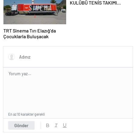
KULÜBÜ TENİS TAKIMI
GRUBUNU LİDER
TAMAMLAYARAK YARI FİNALE
YÜKSELDİ
TRT Sinema Tırı Elazığ’da
Çocuklarla Buluşacak
En az 10 karakter gerekli
Gönder