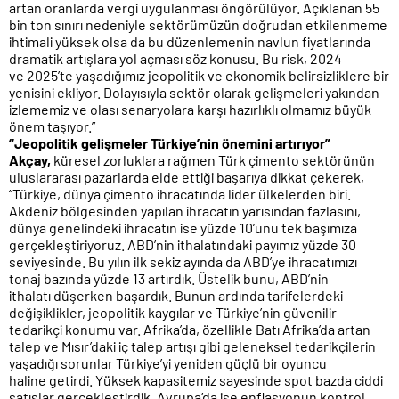
artan oranlarda vergi uygulanması öngörülüyor. Açıklanan 55
bin ton sınırı nedeniyle sektörümüzün doğrudan etkilenmeme
ihtimali yüksek olsa da bu düzenlemenin navlun fiyatlarında
dramatik artışlara yol açması söz konusu. Bu risk, 2024
ve 2025’te yaşadığımız jeopolitik ve ekonomik belirsizliklere bir
yenisini ekliyor. Dolayısıyla sektör olarak gelişmeleri yakından
izlememiz ve olası senaryolara karşı hazırlıklı olmamız büyük
önem taşıyor.”
“Jeopolitik gelişmeler Türkiye’nin önemini artırıyor”
Akçay,
küresel zorluklara rağmen Türk çimento sektörünün
uluslararası pazarlarda elde ettiği başarıya dikkat çekerek,
“Türkiye, dünya çimento ihracatında lider ülkelerden biri.
Akdeniz bölgesinden yapılan ihracatın yarısından fazlasını,
dünya genelindeki ihracatın ise yüzde 10’unu tek başımıza
gerçekleştiriyoruz. ABD’nin ithalatındaki payımız yüzde 30
seviyesinde. Bu yılın ilk sekiz ayında da ABD’ye ihracatımızı
tonaj bazında yüzde 13 artırdık. Üstelik bunu, ABD’nin
ithalatı düşerken başardık. Bunun ardında tarifelerdeki
değişiklikler, jeopolitik kaygılar ve Türkiye’nin güvenilir
tedarikçi konumu var. Afrika’da, özellikle Batı Afrika’da artan
talep ve Mısır’daki iç talep artışı gibi geleneksel tedarikçilerin
yaşadığı sorunlar Türkiye’yi yeniden güçlü bir oyuncu
haline getirdi. Yüksek kapasitemiz sayesinde spot bazda ciddi
satışlar gerçekleştirdik. Avrupa’da ise enflasyonun kontrol