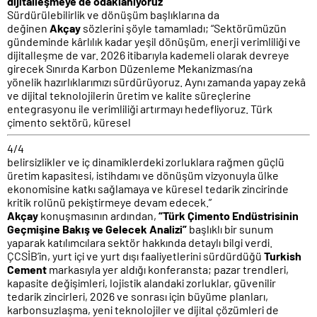
dijitalleşmeye de odaklanıyoruz”
Sürdürülebilirlik ve dönüşüm başlıklarına da
değinen
Akçay
sözlerini şöyle tamamladı; “Sektörümüzün
gündeminde kârlılık kadar yeşil dönüşüm, enerji verimliliği ve
dijitalleşme de var. 2026 itibarıyla kademeli olarak devreye
girecek Sınırda Karbon Düzenleme Mekanizması’na
yönelik hazırlıklarımızı sürdürüyoruz. Aynı zamanda yapay zekâ
ve dijital teknolojilerin üretim ve kalite süreçlerine
entegrasyonu ile verimliliği artırmayı hedefliyoruz. Türk
çimento sektörü, küresel
4/4
belirsizlikler ve iç dinamiklerdeki zorluklara rağmen güçlü
üretim kapasitesi, istihdamı ve dönüşüm vizyonuyla ülke
ekonomisine katkı sağlamaya ve küresel tedarik zincirinde
kritik rolünü pekiştirmeye devam edecek.”
Akçay
konuşmasının ardından,
“Türk Çimento Endüstrisinin
Geçmişine Bakış ve Gelecek Analizi”
başlıklı bir sunum
yaparak katılımcılara sektör hakkında detaylı bilgi verdi.
ÇCSİB’in, yurt içi ve yurt dışı faaliyetlerini sürdürdüğü
Turkish
Cement
markasıyla yer aldığı konferansta; pazar trendleri,
kapasite değişimleri, lojistik alandaki zorluklar, güvenilir
tedarik zincirleri, 2026 ve sonrası için büyüme planları,
karbonsuzlaşma, yeni teknolojiler ve dijital çözümleri de