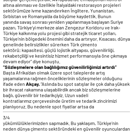
altına alınması ve özellikle İtalya’daki restorasyon projeleri
sektörümüze ivme kazandırırken İngiltere, Yunanistan,
Sırbistan ve Romanya’da da büyüme kaydettik. Bunun
yanında savaş sonrası yeniden yapılanmaya başlayan Suriye
pazarı, Türkiye’yi merkeze alan Zengezur Koridoru ve Irak-
Türkiye kalkınma yolu projesi gibi stratejik ticaret yolları,
Türkiye’nin bölgedeki önemini daha da artırıyor. Kısacası, dünya
genelinde belirsizlikler sürerken Türk çimento
sektörü; kapasitesi, güçlü lojistik altyapısı, güvenilirliği,
rekabetçiliği ve kesintisiz hizmet performansıyla öne çıkmaya
devam ediyor” diye konuştu.
“Sözleşmelere olan bağlılığımız güvenilirliğimizi artırdı”
Başta Afrika’dan olmak üzere spot taleplerde artış
yaşamalarına rağmen önceliklerinin sözleşmeler olduğunu
ifade eden
Akçay,
“Aslında bu spot satışlar ile çok daha yüksek
bir ihracat rakamına ulaşabilirdik ancak biz sözleşmelerine
bağlı, güvenilir bir tedarikçiyiz. Uzun vadeli
kontratlarımız çerçevesinde üretim ve tedarik zincirimizi
planlıyoruz. Bu nedenle spot fiyatlar artsa da
3/4
yükümlülüklerimizden sapmadık. Bu yaklaşım, Türkiye’nin
neden dünya çimento sektöründeki en güvenilir oyunculardan