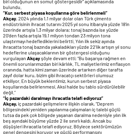
biri olduğunun en somut göstergesidir” açıklamasında
bulundu.
“Kur, serbest piyasa koşullarına göre belirlenmeli”
Akçay
, 2024 yılında 1,1 milyar dolar olan Türk çimento
endüstrisinin ihracat tutarını 2025 yıl sonu itibarıyla yüzde 18’in
üzerinde artışla 1,3 milyar dolara; tonaj bazında ise yüzde
20’den fazla artışla 19,1 milyon tondan 23 milyon tona
ulaştırmayı hedeflediklerini belirtti. Yılın ilk sekiz ayında
ihracatta tonaj bazında yakaladıkları yüzde 22’lik artışın yıl sonu
hedeflerine ulaşacaklarının bir göstergesi olduğunu
vurgulayan
Akçay
şöyle devam etti; “Bu başarıya rağmen en
önemli sorunlarımızdan biri kârlılık. TL maliyetlerimiz enflasyon
oranında, hatta kimi zaman üzerinde artarken diğer tarafta
zayıf dolar kuru, bizim gibi ihracatçı sektörleri olumsuz
etkiliyor. En büyük beklentimiz, kurun serbest piyasa
koşullarında belirlenmesi. Aksi halde bu tablo sürdürülebilir
değil.”
“İç pazardaki daralmayı ihracatla telafi ediyoruz”
Akçay,
iç pazardaki gelişmelere ilişkin olarak, “Deprem
bölgesindeki yeniden yapılanma çalışmaları iç talebi güçlü
tutsa da pek çok bölgede yaşanan daralma nedeniyle yılın ilk
beş ayındaki büyüme yüzde 2 ile sınırlı kaldı. Ancak bu
düşüşleri ihracatla telafi ediyoruz. Böylece sektörümüzün
genel dengesini koruyor ve güçlü performansını