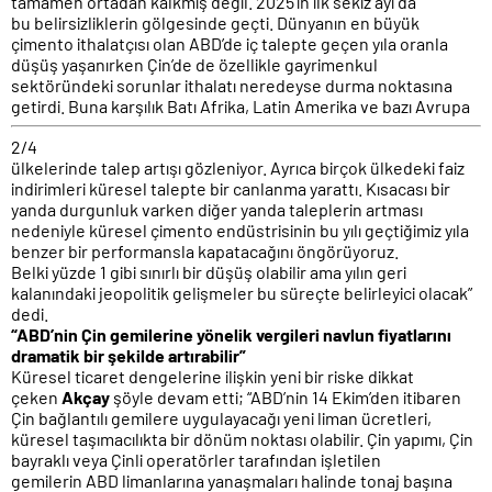
tamamen ortadan kalkmış değil. 2025’in ilk sekiz ayı da
bu belirsizliklerin gölgesinde geçti. Dünyanın en büyük
çimento ithalatçısı olan ABD’de iç talepte geçen yıla oranla
düşüş yaşanırken Çin’de de özellikle gayrimenkul
sektöründeki sorunlar ithalatı neredeyse durma noktasına
getirdi. Buna karşılık Batı Afrika, Latin Amerika ve bazı Avrupa
2/4
ülkelerinde talep artışı gözleniyor. Ayrıca birçok ülkedeki faiz
indirimleri küresel talepte bir canlanma yarattı. Kısacası bir
yanda durgunluk varken diğer yanda taleplerin artması
nedeniyle küresel çimento endüstrisinin bu yılı geçtiğimiz yıla
benzer bir performansla kapatacağını öngörüyoruz.
Belki yüzde 1 gibi sınırlı bir düşüş olabilir ama yılın geri
kalanındaki jeopolitik gelişmeler bu süreçte belirleyici olacak”
dedi.
“ABD’nin Çin gemilerine yönelik vergileri navlun fiyatlarını
dramatik bir şekilde artırabilir”
Küresel ticaret dengelerine ilişkin yeni bir riske dikkat
çeken
Akçay
şöyle devam etti; “ABD’nin 14 Ekim’den itibaren
Çin bağlantılı gemilere uygulayacağı yeni liman ücretleri,
küresel taşımacılıkta bir dönüm noktası olabilir. Çin yapımı, Çin
bayraklı veya Çinli operatörler tarafından işletilen
gemilerin ABD limanlarına yanaşmaları halinde tonaj başına