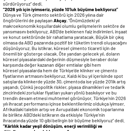
sürdürüyoruz” dedi.
“2026 yılı için iyimseriz, yüzde 10’luk büyüme bekliyoruz”
Dünya ve Türk çimento sektörü için 2026 yılına dair
öngörülerini de paylaşan
Akçay
, “Önümüzdeki yıl
makroekonomik koşullardaki olumlu gelişmelerin sektöre de
yansımasını bekliyoruz. ABD’de beklenen faiz indirimleri, inşaat
ve konut sektöründe bir rahatlama yaratacak. Büyük bir çıkış
olmasa da ABD pazarında pozitif bir tüketim trendi oluşacağını
düşünüyoruz. Bu istikrar, küresel çimento ticareti için de
önemli bir gösterge olacak. Öte yandan gelecek yıl, doların
küresel piyasalardaki değerinin düşmesiyle beraber dolar
karşısında değer kazanan diğer emtialar gibi hem
küresel piyasalarda hem de Türkiye’de klinker ve çimento
fiyatlarının artmasını bekliyoruz. Kaldı ki bu yıl içerisinde spot
satışlarda klinkerde yüzde 30, çimentoda ise yüzde 20’lik artış
yaşandı. Çünkü jeopolitik riskler, piyasa dinamikleri ve tedarik
zincirindeki zorluklar fiyatları yukarı yönlü baskılıyor ve bu
trendin devam etmesi muhtemel görünüyor. Türkiye’nin 2026
yılı ihracat performansı içinse beklentilerimiz oldukça iyimser.
Afrika’daki talebin artışı ve Avrupa’daki ekonomik toparlanma
ile birlikte ABD’deki istikrarın da etkisiyle Türkiye’nin
ihracatında yüzde 10 gibi belirgin bir büyüme bekliyoruz” dedi.
“Kârlılık kadar yeşil dönüşüm, enerji verimliliği ve