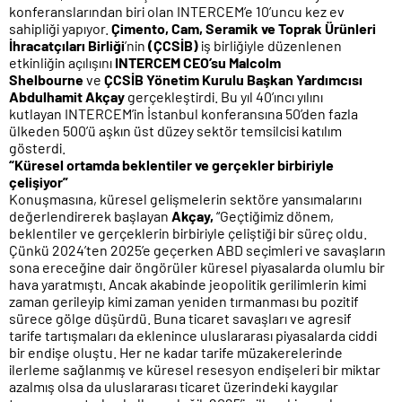
konferanslarından biri olan INTERCEM’e 10’uncu kez ev
sahipliği yapıyor.
Çimento, Cam, Seramik ve Toprak Ürünleri
İhracatçıları Birliği
’nin
(ÇCSİB)
iş birliğiyle düzenlenen
etkinliğin açılışını
INTERCEM CEO’su Malcolm
Shelbourne
ve
ÇCSİB
Yönetim Kurulu Başkan Yardımcısı
Abdulhamit Akçay
gerçekleştirdi. Bu yıl 40’ıncı yılını
kutlayan INTERCEM’in İstanbul konferansına 50’den fazla
ülkeden 500’ü aşkın üst düzey sektör temsilcisi katılım
gösterdi.
“Küresel ortamda beklentiler ve gerçekler birbiriyle
çelişiyor”
Konuşmasına, küresel gelişmelerin sektöre yansımalarını
değerlendirerek başlayan
Akçay,
“Geçtiğimiz dönem,
beklentiler ve gerçeklerin birbiriyle çeliştiği bir süreç oldu.
Çünkü 2024’ten 2025’e geçerken ABD seçimleri ve savaşların
sona ereceğine dair öngörüler küresel piyasalarda olumlu bir
hava yaratmıştı. Ancak akabinde jeopolitik gerilimlerin kimi
zaman gerileyip kimi zaman yeniden tırmanması bu pozitif
sürece gölge düşürdü. Buna ticaret savaşları ve agresif
tarife tartışmaları da eklenince uluslararası piyasalarda ciddi
bir endişe oluştu. Her ne kadar tarife müzakerelerinde
ilerleme sağlanmış ve küresel resesyon endişeleri bir miktar
azalmış olsa da uluslararası ticaret üzerindeki kaygılar