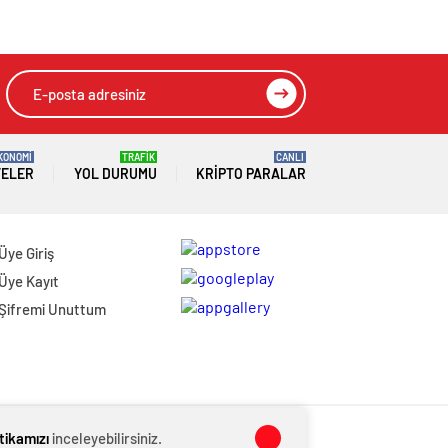
KONOMİ
TRAFİK
CANLI
TELER
YOL DURUMU
KRIPTO PARALAR
Üye Giriş
Üye Kayıt
Şifremi Unuttum
itikamızı
inceleyebilirsiniz.