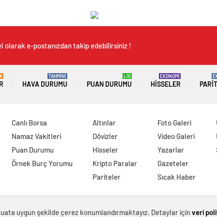
 olarak e-postanızdan takip edebilirsiniz !
K
TAHMİNİ
LİG
EKONOMİ
E
R
HAVA DURUMU
PUAN DURUMU
HISSELER
PARI
Canlı Borsa
Altınlar
Foto Galeri
Namaz Vakitleri
Dövizler
Video Galeri
Puan Durumu
Hisseler
Yazarlar
Örnek Burç Yorumu
Kripto Paralar
Gazeteler
Pariteler
Sıcak Haber
evzuata uygun şekilde çerez konumlandırmaktayız. Detaylar için
veri pol