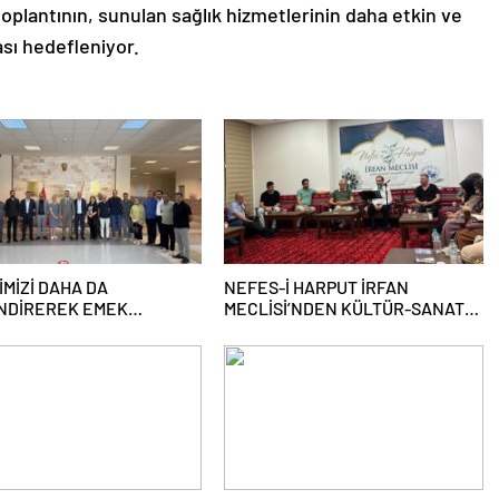
n toplantının, sunulan sağlık hizmetlerinin daha etkin ve
ası hedefleniyor.
İMİZİ DAHA DA
NEFES-İ HARPUT İRFAN
NDİREREK EMEK
MECLİSİ’NDEN KÜLTÜR-SANAT
LEMİZİ SÜRDÜRECEĞİZ”
BULUŞMASI