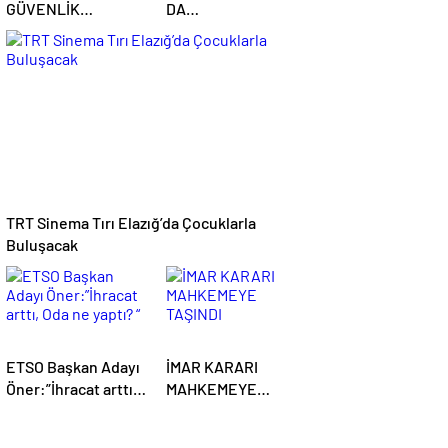
GÜVENLİK
DA
MESELESİDİR
GÜÇLENDİREREK
EMEK
MÜCADELEMİZİ
SÜRDÜRECEĞİZ”
TRT Sinema Tırı Elazığ’da Çocuklarla
Buluşacak
ETSO Başkan Adayı
İMAR KARARI
Öner:”İhracat arttı,
MAHKEMEYE
Oda ne yaptı? “
TAŞINDI