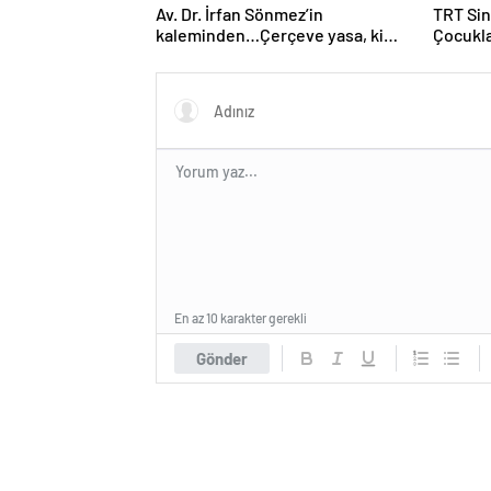
Av. Dr. İrfan Sönmez’in
TRT Sin
kaleminden…Çerçeve yasa, kim
Çocukla
veya kimleri kapsıyor?
En az 10 karakter gerekli
Gönder