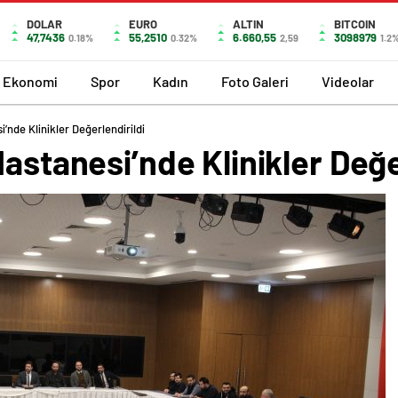
DOLAR
EURO
ALTIN
BITCOIN
47,7436
55,2510
6.660,55
3098979
0.18%
0.32%
2,59
1.2
Ekonomi
Spor
Kadın
Foto Galeri
Videolar
’nde Klinikler Değerlendirildi
Hastanesi’nde Klinikler Değe