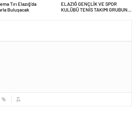
ema Tırı Elazığ’da
ELAZIĞ GENÇLİK VE SPOR
rla Buluşacak
KULÜBÜ TENİS TAKIMI GRUBUNU
LİDER TAMAMLAYARAK YARI
FİNALE YÜKSELDİ