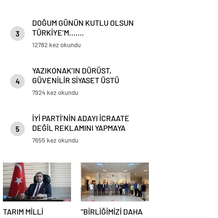
DOĞUM GÜNÜN KUTLU OLSUN
TÜRKİYE’M…….
3
12782 kez okundu
YAZIKONAK’IN DÜRÜST,
GÜVENİLİR SİYASET ÜSTÜ
4
BAŞKANI: HATİF ÇADIRCI…
7924 kez okundu
İYİ PARTİ’NİN ADAYI İCRAATE
DEĞİL REKLAMINI YAPMAYA
5
ADAY…
7655 kez okundu
TARIM MİLLİ
“BİRLİĞİMİZİ DAHA