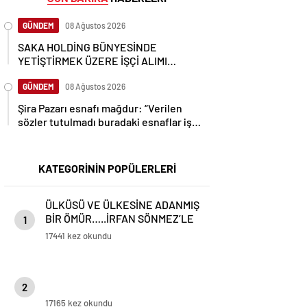
GÜNDEM
08 Ağustos 2026
SAKA HOLDİNG BÜNYESİNDE
YETİŞTİRMEK ÜZERE İŞÇİ ALIMI
YAPACAK
GÜNDEM
08 Ağustos 2026
Şira Pazarı esnafı mağdur: “Verilen
sözler tutulmadı buradaki esnaflar iş
yapamaz hale geldi.”
KATEGORİNİN POPÜLERLERİ
ÜLKÜSÜ VE ÜLKESİNE ADANMIŞ
BİR ÖMÜR…..İRFAN SÖNMEZ’LE
1
GÜNDEME DAİR..
17441 kez okundu
2
17165 kez okundu