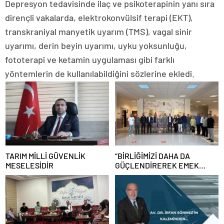
Depresyon tedavisinde ilaç ve psikoterapinin yanı sıra
dirençli vakalarda, elektrokonvülsif terapi (EKT),
transkraniyal manyetik uyarım (TMS), vagal sinir
uyarımı, derin beyin uyarımı, uyku yoksunluğu,
fototerapi ve ketamin uygulaması gibi farklı
yöntemlerin de kullanılabildiğini sözlerine ekledi.
TARIM MİLLİ GÜVENLİK
“BİRLİĞİMİZİ DAHA DA
MESELESİDİR
GÜÇLENDİREREK EMEK
MÜCADELEMİZİ
SÜRDÜRECEĞİZ”