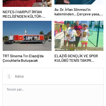
Av. Dr. İrfan Sönmez’in
NEFES-İ HARPUT İRFAN
kaleminden…Çerçeve yasa,
MECLİSİ’NDEN KÜLTÜR-
kim veya kimleri kapsıyor?
SANAT BULUŞMASI
TRT Sinema Tırı Elazığ’da
ELAZIĞ GENÇLİK VE SPOR
Çocuklarla Buluşacak
KULÜBÜ TENİS TAKIMI
GRUBUNU LİDER
TAMAMLAYARAK YARI FİNALE
YÜKSELDİ