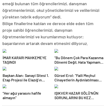
emeği bulunan tüm öğrencilerimizi, danışman
öğretmenlerimizi, okul yöneticilerimizi ve velilerimizi
yürekten tebrik ediyorum” dedi.
Bölge finallerine katılan ve derece elde eden tüm
proje sahibi öğrencilerimizi, danışman
öğretmenlerimizi ve kurumlarımızı kutluyor;
başarılarının artarak devam etmesini diliyoruz.
İMAR KARARI MAHKEMEYE
“Bu Dönem Çok Para Kazanma
TAŞINDI
Dönemi Değil, Hata Yapmama
Dönemidir”
Başkan Alan: Sanayi Sitesi 1.
Gürsel Erol: “Faili Meçhul
Etap Projesi ile Elazığ’ın
Cinayetlerin Aydınlatılması
Üretim Gücü Daha da Artacak”
Türkiye İçin Tarihi Bir
Sorumluluktur”
“Her ağız yarasını hafife
IŞIKVER HAZAR GÖLÜ’NÜN
almayın”
SORUNLARINI BU KEZ
KÜLTÜR VE TURİZM