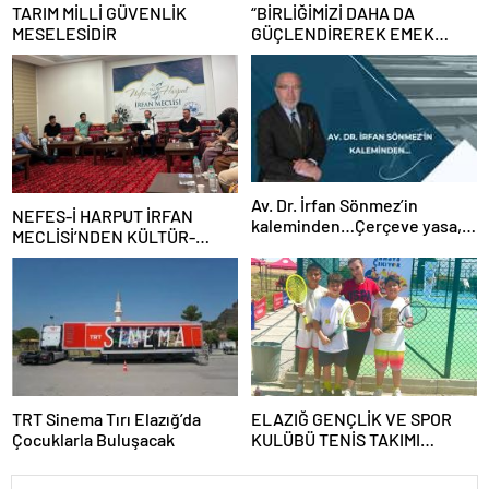
TARIM MİLLİ GÜVENLİK
“BİRLİĞİMİZİ DAHA DA
MESELESİDİR
GÜÇLENDİREREK EMEK
MÜCADELEMİZİ
SÜRDÜRECEĞİZ”
Av. Dr. İrfan Sönmez’in
NEFES-İ HARPUT İRFAN
kaleminden…Çerçeve yasa,
MECLİSİ’NDEN KÜLTÜR-
kim veya kimleri kapsıyor?
SANAT BULUŞMASI
TRT Sinema Tırı Elazığ’da
ELAZIĞ GENÇLİK VE SPOR
Çocuklarla Buluşacak
KULÜBÜ TENİS TAKIMI
GRUBUNU LİDER
TAMAMLAYARAK YARI FİNALE