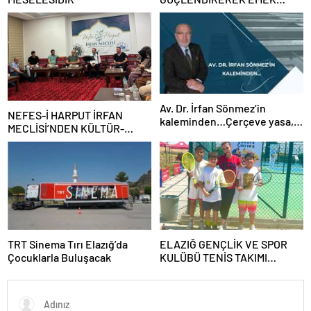
MÜCADELEMİZİ
SÜRDÜRECEĞİZ”
Av. Dr. İrfan Sönmez’in
NEFES-İ HARPUT İRFAN
kaleminden…Çerçeve yasa,
MECLİSİ’NDEN KÜLTÜR-
kim veya kimleri kapsıyor?
SANAT BULUŞMASI
TRT Sinema Tırı Elazığ’da
ELAZIĞ GENÇLİK VE SPOR
Çocuklarla Buluşacak
KULÜBÜ TENİS TAKIMI
GRUBUNU LİDER
TAMAMLAYARAK YARI FİNALE
YÜKSELDİ