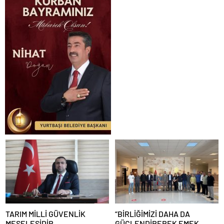
TARIM MİLLİ GÜVENLİK
“BİRLİĞİMİZİ DAHA DA
MESELESİDİR
GÜÇLENDİREREK EMEK