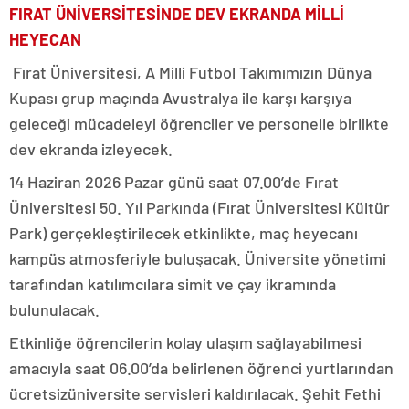
FIRAT ÜNİVERSİTESİNDE DEV EKRANDA MİLLİ
HEYECAN
Fırat Üniversitesi, A Milli Futbol Takımımızın Dünya
Kupası grup maçında Avustralya ile karşı karşıya
geleceği mücadeleyi öğrenciler ve personelle birlikte
dev ekranda izleyecek.
14 Haziran 2026 Pazar günü saat 07.00’de F
ırat
Üniversitesi 50. Yıl Parkı
nda
(Fırat Üniversitesi Kültür
Park)
gerçekleştirilecek etkinlikte, maç heyecanı
kampüs atmosferiyle buluşacak. Üniversite yönetimi
tarafından katılımcılara simit ve çay ikramında
bulunulacak.
Etkinliğe öğrencilerin kolay ulaşım sağlayabilmesi
a
macıyla saat 06.00’da belirlenen öğrenci yurtlarından
ücretsiz
üniversite servisleri kaldırılacak. Şehit Fethi