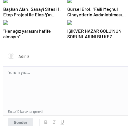
Başkan Alan: Sanayi Sitesi 1.
Gürsel Erol: “Faili Meçhul
Etap Projesi ile Elazığ’ın
Cinayetlerin Aydınlatılması
Üretim Gücü Daha da Artacak”
Türkiye İçin Tarihi Bir
Sorumluluktur”
“Her ağız yarasını hafife
IŞIKVER HAZAR GÖLÜ’NÜN
almayın”
SORUNLARINI BU KEZ
KÜLTÜR VE TURİZM
BAKANLIĞI GÜNDEMİNE
TAŞIDI
En az 10 karakter gerekli
Gönder