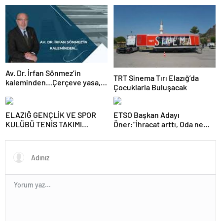
MÜCADELEMİZİ
SANAT BULUŞMASI
SÜRDÜRECEĞİZ”
Av. Dr. İrfan Sönmez’in
TRT Sinema Tırı Elazığ’da
kaleminden…Çerçeve yasa,
Çocuklarla Buluşacak
kim veya kimleri kapsıyor?
ELAZIĞ GENÇLİK VE SPOR
ETSO Başkan Adayı
KULÜBÜ TENİS TAKIMI
Öner:”İhracat arttı, Oda ne
GRUBUNU LİDER
yaptı? “
TAMAMLAYARAK YARI FİNALE
YÜKSELDİ