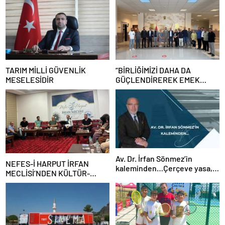
TARIM MİLLİ GÜVENLİK
“BİRLİĞİMİZİ DAHA DA
MESELESİDİR
GÜÇLENDİREREK EMEK
MÜCADELEMİZİ
SÜRDÜRECEĞİZ”
Av. Dr. İrfan Sönmez’in
NEFES-İ HARPUT İRFAN
kaleminden…Çerçeve yasa,
MECLİSİ’NDEN KÜLTÜR-
kim veya kimleri kapsıyor?
SANAT BULUŞMASI