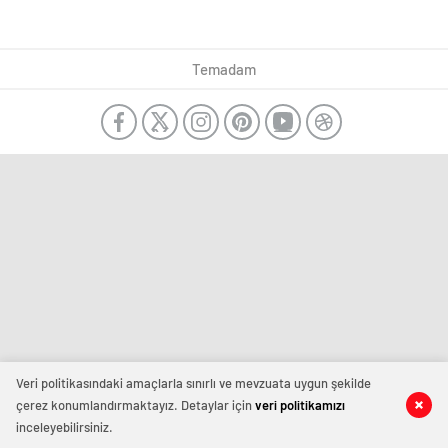
Temadam
Veri politikasındaki amaçlarla sınırlı ve mevzuata uygun şekilde
çerez konumlandırmaktayız. Detaylar için
veri politikamızı
inceleyebilirsiniz.