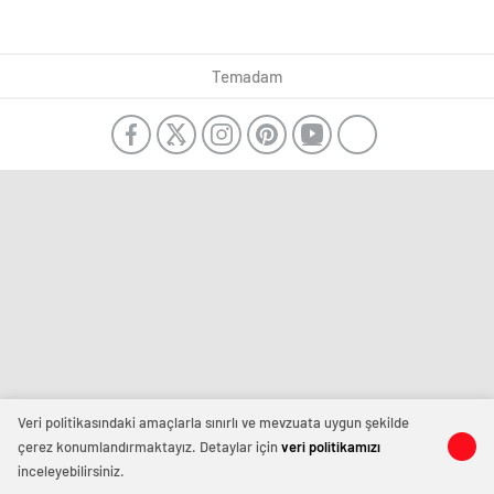
Temadam
Veri politikasındaki amaçlarla sınırlı ve mevzuata uygun şekilde
çerez konumlandırmaktayız. Detaylar için
veri politikamızı
inceleyebilirsiniz.