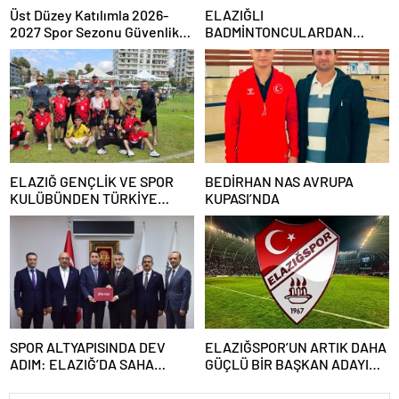
Üst Düzey Katılımla 2026-
ELAZIĞLI
2027 Spor Sezonu Güvenlik
BADMİNTONCULARDAN
Toplantısı Gerçekleştirildi
İSTANBUL’DA ALTIN MADALYA
ELAZIĞ GENÇLİK VE SPOR
BEDİRHAN NAS AVRUPA
KULÜBÜNDEN TÜRKİYE
KUPASI’NDA
ŞAMPİYONALARINDA ÇİFTE
BAŞARI
SPOR ALTYAPISINDA DEV
ELAZIĞSPOR’UN ARTIK DAHA
ADIM: ELAZIĞ’DA SAHA
GÜÇLÜ BİR BAŞKAN ADAYI
SAYISI 80’E YÜKSELİYOR
VAR!