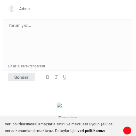
En az 10 karakter gerekli
Gönder
Temadam
Veri politikasındaki amaçlarla sınırlı ve mevzuata uygun şekilde
çerez konumlandırmaktayız. Detaylar için
veri politikamızı
0
0