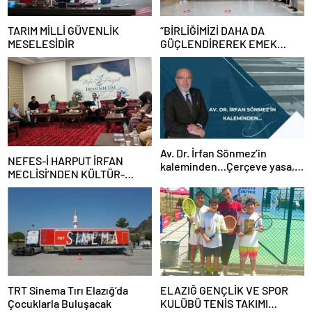
TARIM MİLLİ GÜVENLİK
“BİRLİĞİMİZİ DAHA DA
MESELESİDİR
GÜÇLENDİREREK EMEK
MÜCADELEMİZİ
SÜRDÜRECEĞİZ”
Av. Dr. İrfan Sönmez’in
NEFES-İ HARPUT İRFAN
kaleminden…Çerçeve yasa,
MECLİSİ’NDEN KÜLTÜR-
kim veya kimleri kapsıyor?
SANAT BULUŞMASI
TRT Sinema Tırı Elazığ’da
ELAZIĞ GENÇLİK VE SPOR
Çocuklarla Buluşacak
KULÜBÜ TENİS TAKIMI