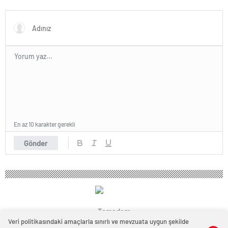
GRUBUNU LİDER
TAMAMLAYARAK YARI FİNALE
YÜKSELDİ
En az 10 karakter gerekli
Gönder
Temadam
Veri politikasındaki amaçlarla sınırlı ve mevzuata uygun şekilde