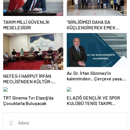
TARIM MİLLİ GÜVENLİK
“BİRLİĞİMİZİ DAHA DA
MESELESİDİR
GÜÇLENDİREREK EMEK
MÜCADELEMİZİ
SÜRDÜRECEĞİZ”
Av. Dr. İrfan Sönmez’in
NEFES-İ HARPUT İRFAN
kaleminden…Çerçeve yasa,
MECLİSİ’NDEN KÜLTÜR-
kim veya kimleri kapsıyor?
SANAT BULUŞMASI
TRT Sinema Tırı Elazığ’da
ELAZIĞ GENÇLİK VE SPOR
Çocuklarla Buluşacak
KULÜBÜ TENİS TAKIMI
GRUBUNU LİDER
TAMAMLAYARAK YARI FİNALE
YÜKSELDİ