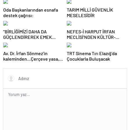
Oda Başkanlarından esnafa
TARIM MİLLİ GÜVENLİK
destek çağrısı:
MESELESİDİR
“BİRLİĞİMİZİ DAHA DA
NEFES-İ HARPUT İRFAN
GÜÇLENDİREREK EMEK
MECLİSİ’NDEN KÜLTÜR-
MÜCADELEMİZİ
SANAT BULUŞMASI
SÜRDÜRECEĞİZ”
Av. Dr. İrfan Sönmez’in
TRT Sinema Tırı Elazığ’da
kaleminden…Çerçeve yasa,
Çocuklarla Buluşacak
kim veya kimleri kapsıyor?