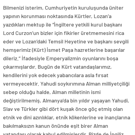
Bilmenizi isterim, Cumhuriyetin kuruluşunda üniter
yapının korunması noktasında Kürtler, Lozan’a
yazdıkları mektup ile “İngiltere yetkili kurul başkanı
Lord Curzon’un bizler için fikirler üretmemesini rica
eder ve Lozan’daki Temsil Heyetine ve başkanı sevgili
hemşerimiz (Kürt) İsmet Paşa hazretlerine başarılar
dileriz.’’ İfadesiyle Emperyalizmin oyunlarını boşa
çıkarmışlardır. Bugün de Kürt vatandaşlarımız,
kendilerini yok edecek yabancılara asla fırsat
vermeyecektir. Yahudi soykırımına Alman milliyetçiliği
sebep olduğu halde, Alman milletinin ismi
değiştirilmemiş, Almanya’da bin yıldır yaşayan Yahudi,
Slav ve Türkler gibi dört kuşak önce göç etmiş olan
etnik ve dini azınlıklar, etnik kökenlerine ve inançlarına
bakılmaksızın kanun önünde eşit birer Alman
vatandaşı olarak kabul edilmişlerdir. Bizde de İngiliz