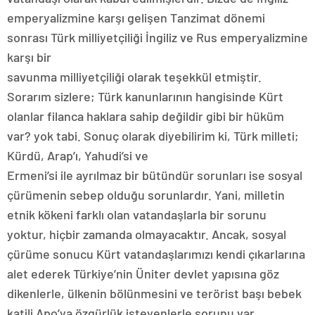
emperyalizmine karşı gelişen Tanzimat dönemi
sonrası Türk milliyetçiliği İngiliz ve Rus emperyalizmine
karşı bir
savunma milliyetçiliği olarak teşekkül etmiştir.
Sorarım sizlere; Türk kanunlarının hangisinde Kürt
olanlar filanca haklara sahip değildir gibi bir hüküm
var? yok tabi. Sonuç olarak diyebilirim ki, Türk milleti;
Kürdü, Arap’ı, Yahudi’si ve
Ermeni’si ile ayrılmaz bir bütündür sorunları ise sosyal
çürümenin sebep olduğu sorunlardır. Yani, milletin
etnik kökeni farklı olan vatandaşlarla bir sorunu
yoktur, hiçbir zamanda olmayacaktır. Ancak, sosyal
çürüme sonucu Kürt vatandaşlarımızı kendi çıkarlarına
alet ederek Türkiye’nin Üniter devlet yapısına göz
dikenlerle, ülkenin bölünmesini ve terörist başı bebek
katili Apo’ya özgürlük isteyenlerle sorunu var.