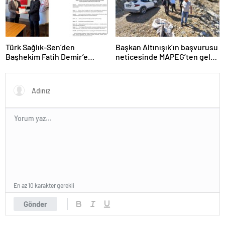
Türk Sağlık-Sen’den
Başkan Altınışık’ın başvurusu
Başhekim Fatih Demir’e
neticesinde MAPEG’ten gelen
Hayırlı Olsun Ziyareti
7 kişilik heyet incelemelerine
başladı
En az 10 karakter gerekli
Gönder