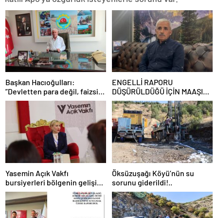
Başkan Hacıoğulları:
ENGELLİ RAPORU
”Devletten para değil, faizsiz
DÜŞÜRÜLDÜĞÜ İÇİN MAAŞI
kredi istiyoruz. Çiftçi mağdur”
KESİLDİ
Yasemin Açık Vakfı
Öksüzuşağı Köyü’nün su
bursiyerleri bölgenin gelişimi
sorunu giderildi!..
için bir araya geldi