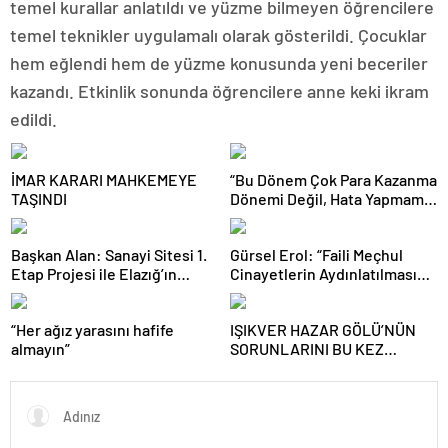
temel kurallar anlatıldı ve yüzme bilmeyen öğrencilere
temel teknikler uygulamalı olarak gösterildi. Çocuklar
hem eğlendi hem de yüzme konusunda yeni beceriler
kazandı. Etkinlik sonunda öğrencilere anne keki ikram
edildi.
İMAR KARARI MAHKEMEYE
“Bu Dönem Çok Para Kazanma
TAŞINDI
Dönemi Değil, Hata Yapmama
Dönemidir”
Başkan Alan: Sanayi Sitesi 1.
Gürsel Erol: “Faili Meçhul
Etap Projesi ile Elazığ’ın
Cinayetlerin Aydınlatılması
Üretim Gücü Daha da Artacak”
Türkiye İçin Tarihi Bir
Sorumluluktur”
“Her ağız yarasını hafife
IŞIKVER HAZAR GÖLÜ’NÜN
almayın”
SORUNLARINI BU KEZ
KÜLTÜR VE TURİZM
BAKANLIĞI GÜNDEMİNE
TAŞIDI