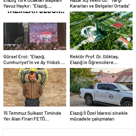
Yavuz Haykır: “Elazığ,
Kararları ve Belgeler Ortada”
Türklüğün Yıkılmaz Kalesidir”
Gürsel Erol: “Elazığ,
Rektör Prof. Dr. Göktaş,
Cumhuriyet’in ve Ay Yıldızlı Al
Elazığ’ın Öğrencilere
Bayrağın Sarsılmaz Kalesidir”
Sunduğu Avantajları Anlattı
15 Temmuz Suikast Timinde
Elazığ İl Özel İdaresi sinekle
Yer Alan Firari FETÖ
mücadele çalışmaları
Hükümlüsü Yakalandı