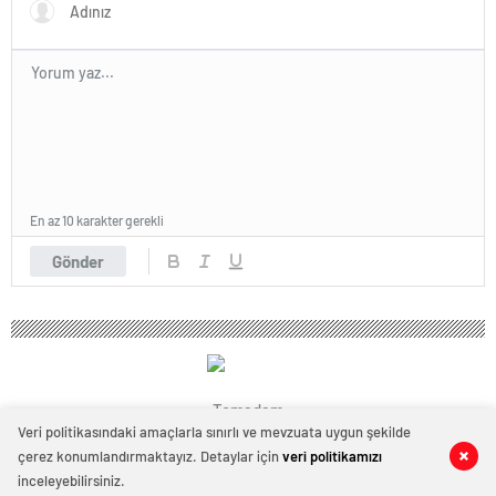
En az 10 karakter gerekli
Gönder
Temadam
Veri politikasındaki amaçlarla sınırlı ve mevzuata uygun şekilde
çerez konumlandırmaktayız. Detaylar için
veri politikamızı
0
0
inceleyebilirsiniz.