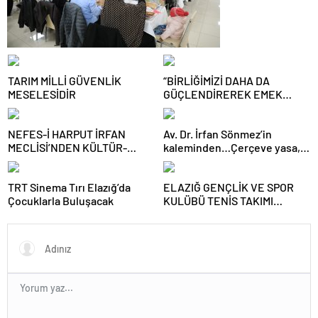
TARIM MİLLİ GÜVENLİK
“BİRLİĞİMİZİ DAHA DA
MESELESİDİR
GÜÇLENDİREREK EMEK
MÜCADELEMİZİ
SÜRDÜRECEĞİZ”
NEFES-İ HARPUT İRFAN
Av. Dr. İrfan Sönmez’in
MECLİSİ’NDEN KÜLTÜR-
kaleminden…Çerçeve yasa,
SANAT BULUŞMASI
kim veya kimleri kapsıyor?
TRT Sinema Tırı Elazığ’da
ELAZIĞ GENÇLİK VE SPOR
Çocuklarla Buluşacak
KULÜBÜ TENİS TAKIMI
GRUBUNU LİDER
TAMAMLAYARAK YARI FİNALE
YÜKSELDİ