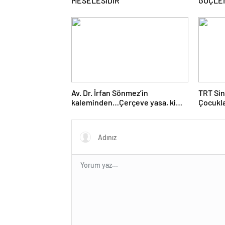
MESELESİDİR
GÜÇLE
MÜCADE
Av. Dr. İrfan Sönmez’in
TRT Sin
kaleminden…Çerçeve yasa, kim
Çocukla
veya kimleri kapsıyor?