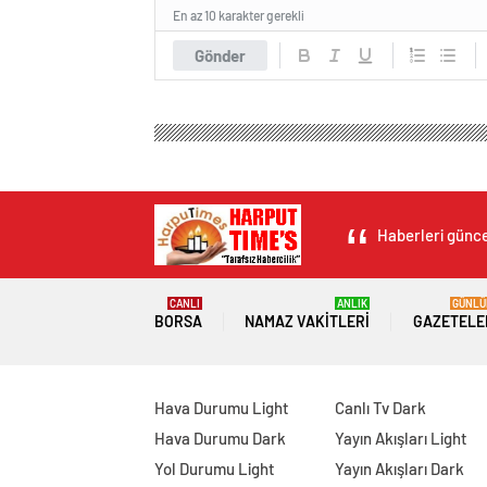
En az 10 karakter gerekli
Gönder
Haberleri güncel
CANLI
ANLIK
GÜNLÜ
BORSA
NAMAZ VAKITLERI
GAZETELE
Hava Durumu Light
Canlı Tv Dark
Hava Durumu Dark
Yayın Akışları Light
Yol Durumu Light
Yayın Akışları Dark