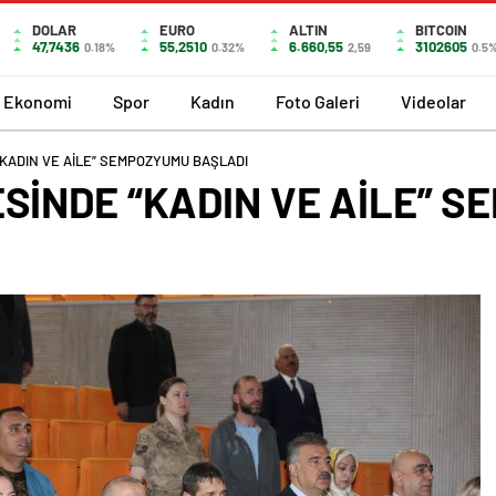
DOLAR
EURO
ALTIN
BITCOIN
47,7436
55,2510
6.660,55
3102605
0.18%
0.32%
2,59
0.5
Ekonomi
Spor
Kadın
Foto Galeri
Videolar
“KADIN VE AİLE” SEMPOZYUMU BAŞLADI
ESİNDE “KADIN VE AİLE” 