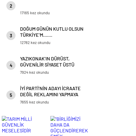
2
17165 kez okundu
DOĞUM GÜNÜN KUTLU OLSUN
TÜRKİYE’M…….
3
12782 kez okundu
YAZIKONAK’IN DÜRÜST,
GÜVENİLİR SİYASET ÜSTÜ
4
BAŞKANI: HATİF ÇADIRCI…
7924 kez okundu
İYİ PARTİ’NİN ADAYI İCRAATE
DEĞİL REKLAMINI YAPMAYA
5
ADAY…
7655 kez okundu