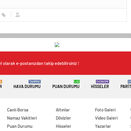
 olarak e-postanızdan takip edebilirsiniz !
K
TAHMİNİ
LİG
EKONOMİ
E
R
HAVA DURUMU
PUAN DURUMU
HISSELER
PARI
Canlı Borsa
Altınlar
Foto Galeri
Namaz Vakitleri
Dövizler
Video Galeri
Puan Durumu
Hisseler
Yazarlar