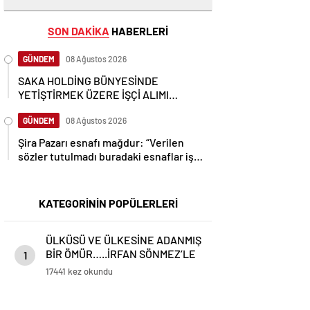
SON DAKİKA
HABERLERİ
GÜNDEM
08 Ağustos 2026
SAKA HOLDİNG BÜNYESİNDE
YETİŞTİRMEK ÜZERE İŞÇİ ALIMI
YAPACAK
GÜNDEM
08 Ağustos 2026
Şira Pazarı esnafı mağdur: “Verilen
sözler tutulmadı buradaki esnaflar iş
yapamaz hale geldi.”
KATEGORİNİN POPÜLERLERİ
ÜLKÜSÜ VE ÜLKESİNE ADANMIŞ
BİR ÖMÜR…..İRFAN SÖNMEZ’LE
1
GÜNDEME DAİR..
17441 kez okundu