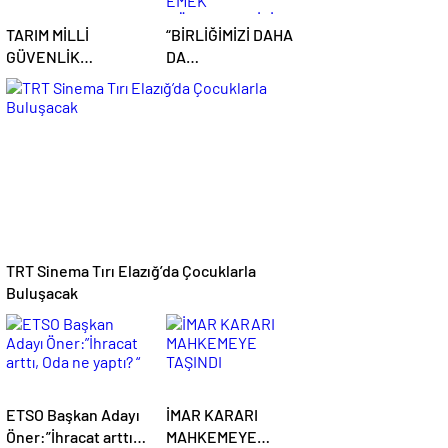
TARIM MİLLİ
“BİRLİĞİMİZİ DAHA
GÜVENLİK
DA
MESELESİDİR
GÜÇLENDİREREK
EMEK
MÜCADELEMİZİ
SÜRDÜRECEĞİZ”
TRT Sinema Tırı Elazığ’da Çocuklarla
Buluşacak
ETSO Başkan Adayı
İMAR KARARI
Öner:”İhracat arttı,
MAHKEMEYE