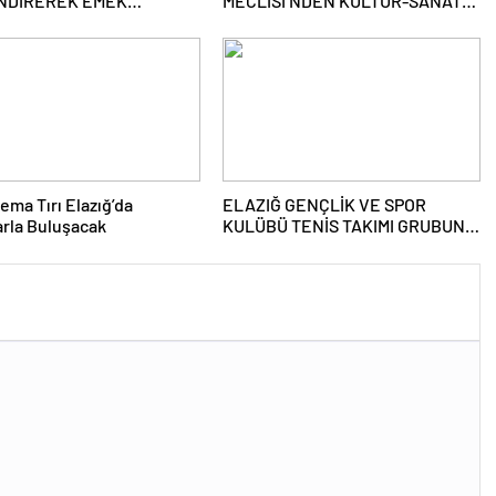
NDİREREK EMEK
MECLİSİ’NDEN KÜLTÜR-SANAT
LEMİZİ SÜRDÜRECEĞİZ”
BULUŞMASI
ema Tırı Elazığ’da
ELAZIĞ GENÇLİK VE SPOR
rla Buluşacak
KULÜBÜ TENİS TAKIMI GRUBUNU
LİDER TAMAMLAYARAK YARI
FİNALE YÜKSELDİ