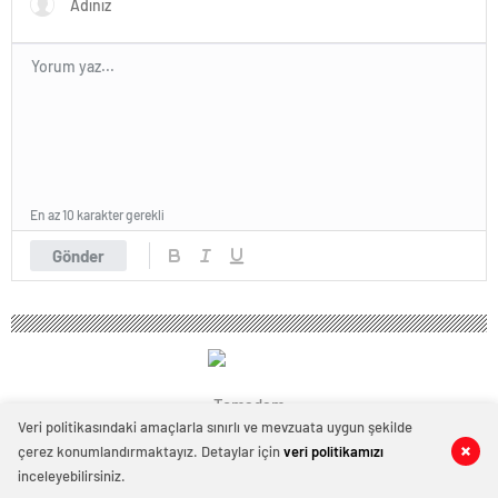
En az 10 karakter gerekli
Gönder
Temadam
Veri politikasındaki amaçlarla sınırlı ve mevzuata uygun şekilde
çerez konumlandırmaktayız. Detaylar için
veri politikamızı
0
0
inceleyebilirsiniz.