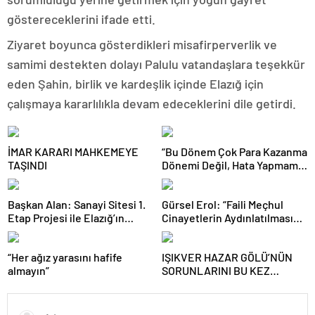
göstereceklerini ifade etti.
Ziyaret boyunca gösterdikleri misafirperverlik ve
samimi destekten dolayı Palulu vatandaşlara teşekkür
eden Şahin, birlik ve kardeşlik içinde Elazığ için
çalışmaya kararlılıkla devam edeceklerini dile getirdi.
İMAR KARARI MAHKEMEYE
“Bu Dönem Çok Para Kazanma
TAŞINDI
Dönemi Değil, Hata Yapmama
Dönemidir”
Başkan Alan: Sanayi Sitesi 1.
Gürsel Erol: “Faili Meçhul
Etap Projesi ile Elazığ’ın
Cinayetlerin Aydınlatılması
Üretim Gücü Daha da Artacak”
Türkiye İçin Tarihi Bir
Sorumluluktur”
“Her ağız yarasını hafife
IŞIKVER HAZAR GÖLÜ’NÜN
almayın”
SORUNLARINI BU KEZ
KÜLTÜR VE TURİZM
BAKANLIĞI GÜNDEMİNE
TAŞIDI