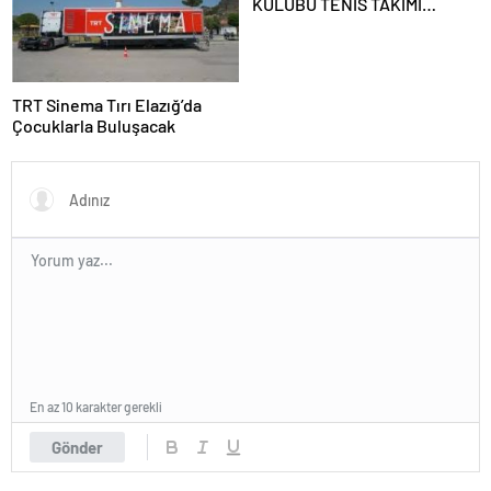
KULÜBÜ TENİS TAKIMI
GRUBUNU LİDER
TAMAMLAYARAK YARI FİNALE
YÜKSELDİ
TRT Sinema Tırı Elazığ’da
Çocuklarla Buluşacak
En az 10 karakter gerekli
Gönder