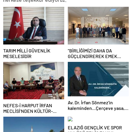
TARIM MİLLİ GÜVENLİK
“BİRLİĞİMİZİ DAHA DA
MESELESİDİR
GÜÇLENDİREREK EMEK
MÜCADELEMİZİ
SÜRDÜRECEĞİZ”
Av. Dr. İrfan Sönmez’in
NEFES-İ HARPUT İRFAN
kaleminden…Çerçeve yasa,
MECLİSİ’NDEN KÜLTÜR-
kim veya kimleri kapsıyor?
SANAT BULUŞMASI
ELAZIĞ GENÇLİK VE SPOR