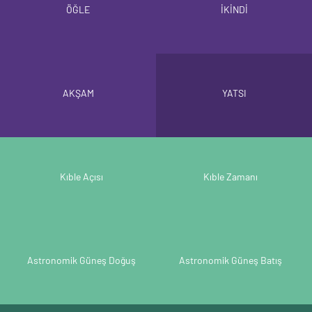
ÖĞLE
İKİNDİ
AKŞAM
YATSI
Kıble Açısı
Kıble Zamanı
Astronomik Güneş Doğuş
Astronomik Güneş Batış