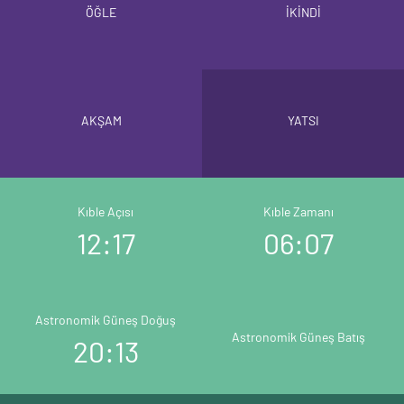
ÖĞLE
İKİNDİ
AKŞAM
YATSI
Kıble Açısı
Kıble Zamanı
12:17
06:07
Astronomik Güneş Doğuş
Astronomik Güneş Batış
20:13