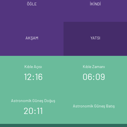
ÖĞLE
İKİNDİ
AKŞAM
YATSI
Kıble Açısı
Kıble Zamanı
12:16
06:09
Astronomik Güneş Doğuş
Astronomik Güneş Batış
20:11