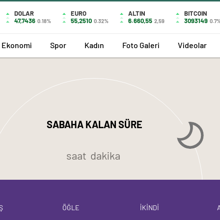
DOLAR
EURO
ALTIN
BITCOIN
47,7436
55,2510
6.660,55
3093149
0.18%
0.32%
2,59
0.7
Ekonomi
Spor
Kadın
Foto Galeri
Videolar
SABAHA KALAN SÜRE
saat
dakika
Ş
ÖĞLE
İKİNDİ