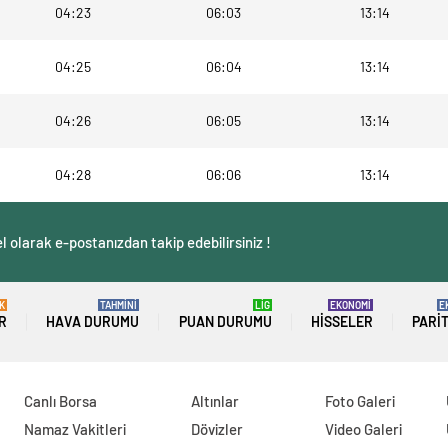
04:23
06:03
13:14
04:25
06:04
13:14
04:26
06:05
13:14
04:28
06:06
13:14
 olarak e-postanızdan takip edebilirsiniz !
K
TAHMİNİ
LİG
EKONOMİ
E
R
HAVA DURUMU
PUAN DURUMU
HISSELER
PARI
Canlı Borsa
Altınlar
Foto Galeri
Namaz Vakitleri
Dövizler
Video Galeri