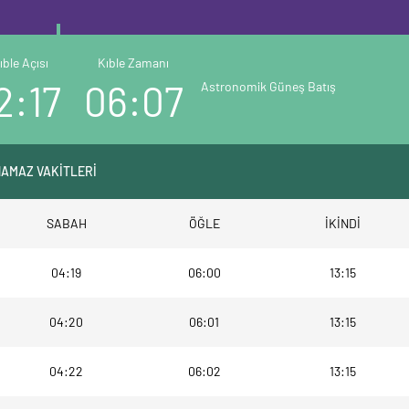
ıble Açısı
Kıble Zamanı
2:17
06:07
Astronomik Güneş Batış
NAMAZ VAKİTLERİ
SABAH
ÖĞLE
İKİNDİ
04:19
06:00
13:15
04:20
06:01
13:15
04:22
06:02
13:15