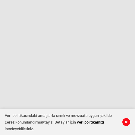
Veri politikasındaki amaçlarla sınırlı ve mevzuata uygun şekilde
çerez konumlandırmaktayız. Detaylar için
veri politikamızı
inceleyebilirsiniz.