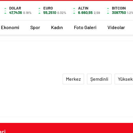
DOLAR
EURO
ALTIN
BITCOIN
47,7436
55,2510
6.660,55
3097750
0.18%
0.32%
2,59
1.2
Ekonomi
Spor
Kadın
Foto Galeri
Videolar
Merkez
Şemdinli
Yüksek
eri