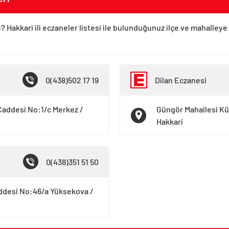
? Hakkari ili eczaneler listesi ile bulunduğunuz ilçe ve mahalleye
0(438)502 17 19
Dilan Eczanesi
Caddesi No:1/c Merkez /
Güngör Mahallesi Kü
Hakkari
0(438)351 51 50
addesi No:46/a Yüksekova /