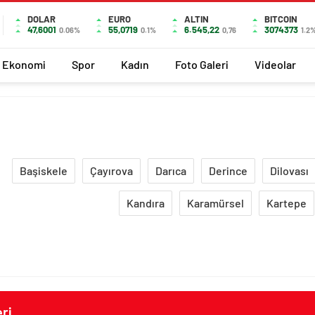
DOLAR
EURO
ALTIN
BITCOIN
47,6001
55,0719
6.545,22
3074373
0.06%
0.1%
0,76
1.2
Ekonomi
Spor
Kadın
Foto Galeri
Videolar
Başiskele
Çayırova
Darıca
Derince
Dilovası
Kandıra
Karamürsel
Kartepe
ri