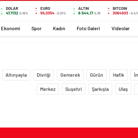
DOLAR
EURO
ALTIN
BITCOIN
47,7132
55,0354
6.544,17
3064933
0.16%
-0.01%
0,79
-0.4
Ekonomi
Spor
Kadın
Foto Galeri
Videolar
Altınyayla
Divriği
Gemerek
Gürün
Hafik
İ
Merkez
Suşehri
Şarkışla
Ulaş