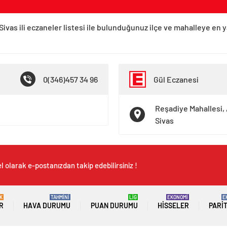
Sivas ili eczaneler listesi ile bulunduğunuz ilçe ve mahalleye en 
0(346)457 34 96
Gül Eczanesi
Reşadiye Mahallesi, 
Sivas
 olarak e-postanızdan takip edebilirsiniz !
K
TAHMİNİ
LİG
EKONOMİ
E
R
HAVA DURUMU
PUAN DURUMU
HISSELER
PARI