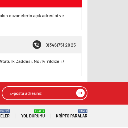
yakın eczanelerin açık adresini ve
0(346)751 28 25
Atatürk Caddesi, No:14 Yıldızeli /
KONOMİ
TRAFİK
CANLI
TELER
YOL DURUMU
KRIPTO PARALAR