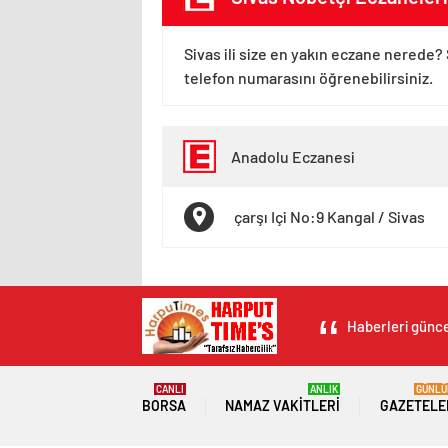
Sivas ili size en yakın eczane nerede? 
telefon numarasını öğrenebilirsiniz.
Anadolu Eczanesi
çarşı Içi No:9 Kangal / Sivas
Haberleri güncel
CANLI
ANLIK
GÜNLÜ
BORSA
NAMAZ VAKITLERI
GAZETELE