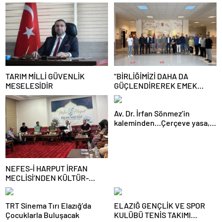
TARIM MİLLİ GÜVENLİK
“BİRLİĞİMİZİ DAHA DA
MESELESİDİR
GÜÇLENDİREREK EMEK
MÜCADELEMİZİ
SÜRDÜRECEĞİZ”
Av. Dr. İrfan Sönmez’in
kaleminden…Çerçeve yasa,
kim veya kimleri kapsıyor?
NEFES-İ HARPUT İRFAN
MECLİSİ’NDEN KÜLTÜR-
SANAT BULUŞMASI
TRT Sinema Tırı Elazığ’da
ELAZIĞ GENÇLİK VE SPOR
Çocuklarla Buluşacak
KULÜBÜ TENİS TAKIMI